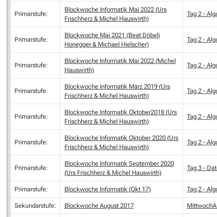
Blockwoche Informatik Mai 2022 (Urs
Primarstufe:
Tag 2 - Al
Frischherz & Michel Hauswirth)
Blockwoche Mai 2021 (Beat Döbeli
Primarstufe:
Tag 2 - Al
Honegger & Michael Hielscher)
Blockwoche Informatik Mai 2022 (Michel
Primarstufe:
Tag 2 - Al
Hauswirth)
Blockwoche Informatik März 2019 (Urs
Primarstufe:
Tag 2 - Al
Frischherz & Michel Hauswirth)
Blockwoche Informatik Oktober2018 (Urs
Primarstufe:
Tag 2 - Al
Frischherz & Michel Hauswirth)
Blockwoche Informatik Oktober 2020 (Urs
Primarstufe:
Tag 2 - Al
Frischherz & Michel Hauswirth)
Blockwoche Informatik September 2020
Primarstufe:
Tag 3 - Da
(Urs Frischherz & Michel Hauswirth)
Primarstufe:
Blockwoche Informatik (Okt 17)
Tag 2 - Al
Sekundarstufe:
Blockwoche August 2017
MittwochA