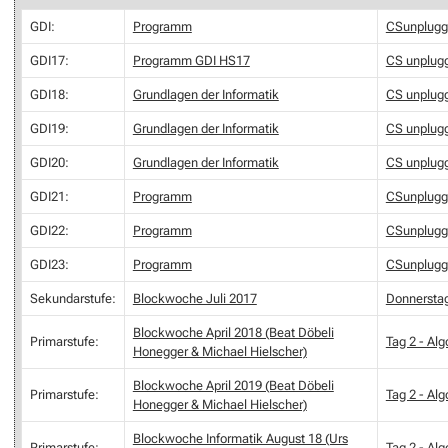
GDI:
Programm
CSunplugg
GDI17:
Programm GDI HS17
CS unplug
GDI18:
Grundlagen der Informatik
CS unplug
GDI19:
Grundlagen der Informatik
CS unplug
GDI20:
Grundlagen der Informatik
CS unplug
GDI21:
Programm
CSunplugg
GDI22:
Programm
CSunplugg
GDI23:
Programm
CSunplugg
Sekundarstufe:
Blockwoche Juli 2017
Donnerstag
Blockwoche April 2018 (Beat Döbeli
Primarstufe:
Tag 2 - Al
Honegger & Michael Hielscher)
Blockwoche April 2019 (Beat Döbeli
Primarstufe:
Tag 2 - Al
Honegger & Michael Hielscher)
Blockwoche Informatik August 18 (Urs
Primarstufe:
Tag 2 - Al