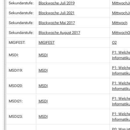
Sekundarstufe:
Blockwoche Juli 2019
MittwochJu
Sekundarstufe:
Blockwoche Juli 2021
MittwochJu
Sekundarstufe:
Blockwoche Mai 2017
Mittwoch
Sekundarstufe:
Blockwoche August 2017
MittwochO
MIGIFEST:
MIGIFEST
O2
P1: Welch
MSDI:
MSDI
Informatiku
P1: Welch
MSDI19:
MSDI
Informatiku
P1: Welch
MSDI20:
MSDI
Informatiku
P1: Welch
MSDI21:
MSDI
Informatiku
P1: Welch
MSDI23:
MSDI
Informatiku
P0: Was ist