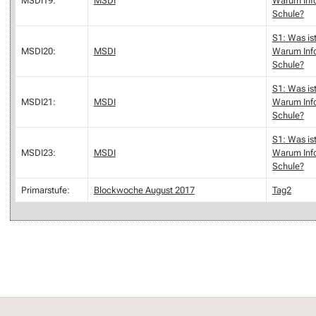
MSDI19:
MSDI
Warum Info
Schule?
S1: Was ist
MSDI20:
MSDI
Warum Info
Schule?
S1: Was ist
MSDI21:
MSDI
Warum Info
Schule?
S1: Was ist
MSDI23:
MSDI
Warum Info
Schule?
Primarstufe:
Blockwoche August 2017
Tag2