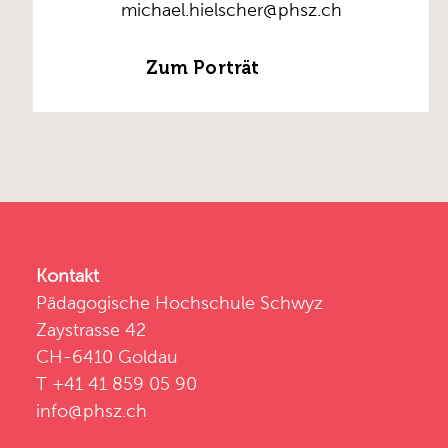
michael.hielscher@phsz.ch
Zum Porträt
Kontakt
Pädagogische Hochschule Schwyz
Zaystrasse 42
CH-6410 Goldau
T +41 41 859 05 90
info@phsz.ch