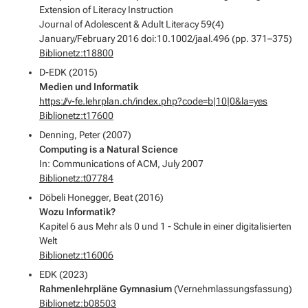
Extension of Literacy Instruction
Journal of Adolescent & Adult Literacy 59(4)
January/February 2016 doi:10.1002/jaal.496 (pp. 371–375)
Biblionetz:t18800
D-EDK (2015)
Medien und Informatik
https://v-fe.lehrplan.ch/index.php?code=b|10|0&la=yes
Biblionetz:t17600
Denning, Peter (2007)
Computing is a Natural Science
In: Communications of ACM, July 2007
Biblionetz:t07784
Döbeli Honegger, Beat (2016)
Wozu Informatik?
Kapitel 6 aus
Mehr als 0 und 1 - Schule in einer digitalisierten
Welt
Biblionetz:t16006
EDK (2023)
Rahmenlehrpläne Gymnasium
(Vernehmlassungsfassung)
Biblionetz:b08503