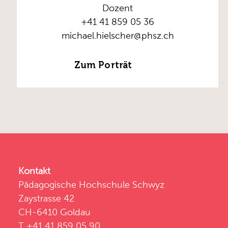
Dozent
+41 41 859 05 36
michael.hielscher@phsz.ch
Zum Porträt
Kontakt
Pädagogische Hochschule Schwyz
Zaystrasse 42
CH-6410 Goldau
T +41 41 859 05 90