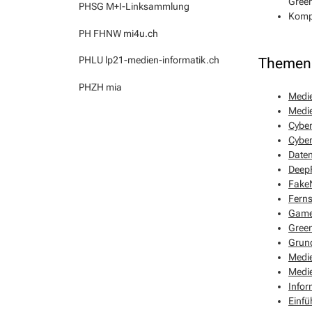
Green
PHSG M+I-Linksammlung
Kompe
PH FHNW mi4u.ch
PHLU lp21-medien-informatik.ch
Themen 
PHZH mia
Medie
Medie
Cybe
Cyber
Date
Deep
FakeN
Fern
Games
Gree
Grun
Medie
Medie
Info
Einfü