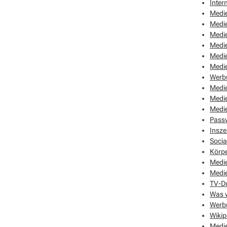
Inter
Medie
Medie
Medi
Medie
Medi
Medie
Werb
Medi
Medi
Medie
Pass
Insze
Socia
Körpe
Medie
Medie
TV-Du
Was w
Werbu
Wikip
Medie