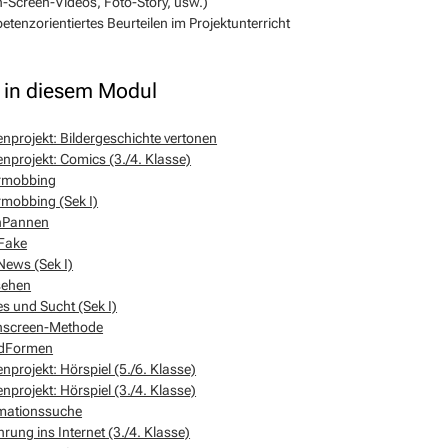
-Screen-Videos, Foto-Story, usw.)
tenzorientiertes Beurteilen im Projektunterricht
in diesem Modul
nprojekt: Bildergeschichte vertonen
nprojekt: Comics (3./4. Klasse)
rmobbing
mobbing (Sek I)
nPannen
Fake
ews (Sek I)
sehen
 und Sucht (Sek I)
nscreen-Methode
dFormen
nprojekt: Hörspiel (5./6. Klasse)
nprojekt: Hörspiel (3./4. Klasse)
rmationssuche
hrung ins Internet (3./4. Klasse)