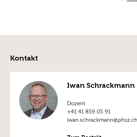
Kontakt
Iwan Schrackmann
Dozent
+41 41 859 05 91
iwan.schrackmann@phsz.c