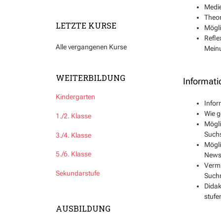
Medie
Theor
LETZTE KURSE
Mögli
Refle
Alle vergangenen Kurse
Mein
WEITERBILDUNG
Informati
Kindergarten
Infor
Wie g
1./2. Klasse
Mögli
Suchs
3./4. Klasse
Mögli
5./6. Klasse
News,
Vermi
Sekundarstufe
Suchm
Didak
stufe
AUSBILDUNG