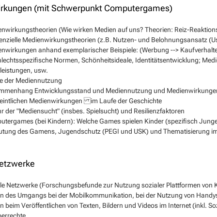
rkungen (mit Schwerpunkt Computergames)
nwirkungstheorien (Wie wirken Medien auf uns? Theorien: Reiz-Reaktion
renzielle Medienwirkungstheorien (z.B. Nutzen- und Belohnungsansatz (Use
nwirkungen anhand exemplarischer Beispiele: (Werbung --> Kaufverhalten
lechtsspezifische Normen, Schönheitsideale, Identitätsentwicklung; Med
leistungen, usw.
e der Mediennutzung
mmenhang Entwicklungsstand und Mediennutzung und Medienwirkunge
eintlichen Medienwirkungen im Laufe der Geschichte
r der "Mediensucht" (insbes. Spielsucht) und Resilienzfaktoren
tergames (bei Kindern): Welche Games spielen Kinder (spezifisch Jung
tung des Gamens, Jugendschutz (PEGI und USK) und Thematisierung im 
Netzwerke
le Netzwerke (Forschungsbefunde zur Nutzung sozialer Plattformen von 
n des Umgangs bei der Mobilkommunikation, bei der Nutzung von Handys
n beim Veröffentlichen von Texten, Bildern und Videos im Internet (inkl. S
errechte