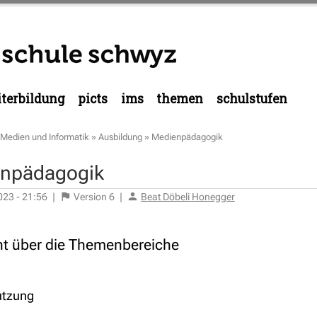
terbildung
picts
ims
themen
schulstufen
Medien und Informatik
»
Ausbildung
»
Medienpädagogik
npädagogik
023 - 21:56
|
Version
6
|
Beat Döbeli Honegger
ht über die Themenbereiche
tzung