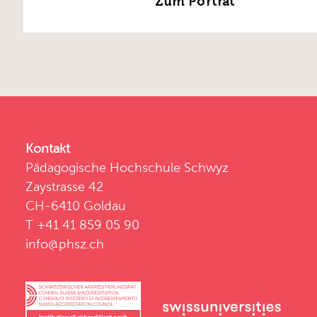
Zum Porträt
Kontakt
Pädagogische Hochschule Schwyz
Zaystrasse 42
CH-6410 Goldau
T +41 41 859 05 90
info@phsz.ch