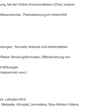
llung, bei der Online-Kommunikation (Chat, Instant-
 Massnahmen, Thematisierung im Unterricht)
ungen, -formate, lineares und zeitversetztes
-fiktiver Sendungsformaten; Differenzierung von
nd Wirkungen
ilmsequenzen usw.)
gm. Lehrplan M+I)
 Webseite, Hörspiel, Lernvideos, Stop-Motion-Videos,