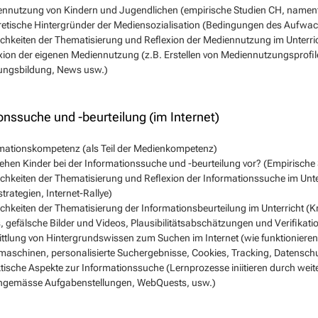
nnutzung von Kindern und Jugendlichen (empirische Studien CH, namen
etische Hintergründer der Mediensozialisation (Bedingungen des Aufwac
chkeiten der Thematisierung und Reflexion der Mediennutzung im Unterri
xion der eigenen Mediennutzung (z.B. Erstellen von Mediennutzungsprof
ungsbildung, News usw.)
onssuche und -beurteilung (im Internet)
mationskompetenz (als Teil der Medienkompetenz)
ehen Kinder bei der Informationssuche und -beurteilung vor? (Empirische 
chkeiten der Thematisierung und Reflexion der Informationssuche im Unte
trategien, Internet-Rallye)
chkeiten der Thematisierung der Informationsbeurteilung im Unterricht (Kr
 gefälsche Bilder und Videos, Plausibilitätsabschätzungen und Verifikati
ttlung von Hintergrundswissen zum Suchen im Internet (wie funktioniere
aschinen, personalisierte Suchergebnisse, Cookies, Tracking, Datensch
tische Aspekte zur Informationssuche (Lernprozesse iniitieren durch weit
ngemässe Aufgabenstellungen, WebQuests, usw.)