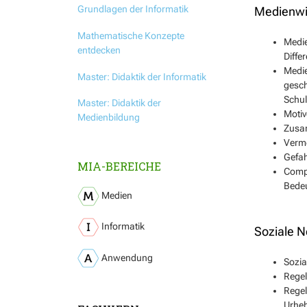
Grundlagen der Informatik
Medienwi
Mathematische Konzepte
Medie
entdecken
Diffe
Medie
Master: Didaktik der Informatik
gesch
Schul
Master: Didaktik der
Motiv
Medienbildung
Zusa
Verm
Gefah
MIA-BEREICHE
Compu
Bedeu
Medien
Informatik
Soziale 
Anwendung
Sozia
Regel
Regel
Urheb