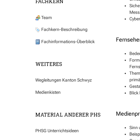
FACHKERN
Siche
Mess
Team
Cyber
Fachkern-Beschreibung
Fernsehen
Fachinformations-Überblick
Bedeu
Forme
WEITERES
Ferns
Thema
primä
Wegleitungen Kanton Schwyz
Gesta
Medienkisten
Blick
Medienpr
MATERIAL ANDERER PHS
Sinn 
PHSG Unterrichtsideen
Beisp