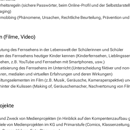
rheitsregeln (sichere Passwörter, beim Online-Profil und der Selbstdarste
aging)
mobbing (Phänomene, Ursachen, Rechtliche Beurteilung, Prävention und
 (Filme, Video)
tung des Fernsehens in der Lebenswelt der Schülerinnen und Schüler
n des Fernsehens heutiger Kinder kennen (Kinderfernsehen, Lieblingssend
ehen, z.B. YouTube und Fernsehen mit Smartphones, usw.)
tisierung des Fernsehens im Unterricht (Unterscheidung fiktiver und non
ren, medialen und virtuellen Erfahrungen und deren Wirkungen)
ltungselementen im Film (z.B. Musik, Geräusche, Kameraperspektive) u
 hinter die Kulissen (Making of, Geräuschemacher, Nachvertonung von F
ojekte
und Zweck von Medienprojekten (in Hinblick auf den Kompentenzaufbau 
iele von Medienprojekten im KG und Primarstufe (Comics, Klassenzeitung,