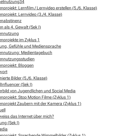
netnutzung34
nprojekt: Lernfilm / Lernvideo erstellen (5./6. Klasse)
nprojekt: Lernvideo (3./4. Klasse)
enabstinenz
n als 4. Gewalt (Sek I)
ennutzung
nprojekte im Zyklus 1
ung, Gefühle und Mediensprache
ennutzung: Medientagebuch
ennutzungsstudien
nprojekt: Bloggen
wort
nierte Bilder (5./6. Klasse)
lInfluencer (Sek I)
rbild von Jugendlichen und Social Media
nprojekt: Stop Motion Filme (Zyklus 1)
nprojekt Zaubern mit der Kamera (Zyklus 1)
ell
eiss das Internet über mich?
ng (Sek I)
edia
nprojekt: Sprechende Wimmelbilder (Zyklus 1)