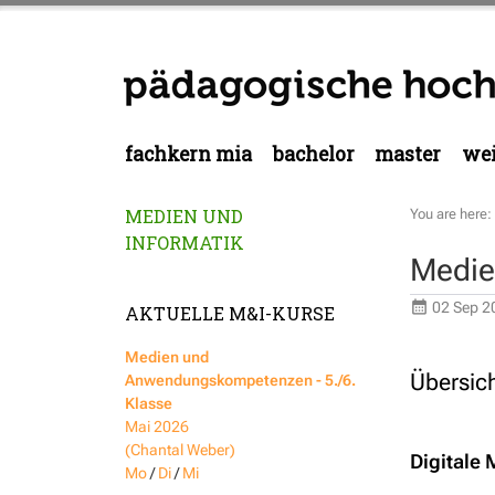
fachkern mia
bachelor
master
wei
MEDIEN UND
You are here:
INFORMATIK
Medie
02 Sep 2
AKTUELLE M&I-KURSE
Medien und
Übersic
Anwendungskompetenzen - 5./6.
Klasse
Mai 2026
(Chantal Weber)
Digitale
Mo
/
Di
/
Mi