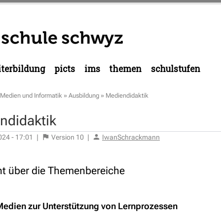
terbildung
picts
ims
themen
schulstufen
Medien und Informatik
»
Ausbildung
»
Mediendidaktik
ndidaktik
024 - 17:01
|
Version
10
|
IwanSchrackmann
ht über die Themenbereiche
 Medien zur Unterstützung von Lernprozessen