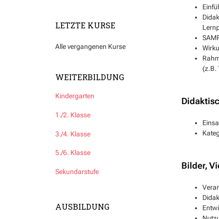
Einfü
Didak
LETZTE KURSE
Lern
SAMR-
Alle vergangenen Kurse
Wirku
Rahme
(z.B.
WEITERBILDUNG
Kindergarten
Didaktisc
1./2. Klasse
Einsa
Kateg
3./4. Klasse
5./6. Klasse
Bilder, V
Sekundarstufe
Veran
Didak
AUSBILDUNG
Entwi
Nutzu