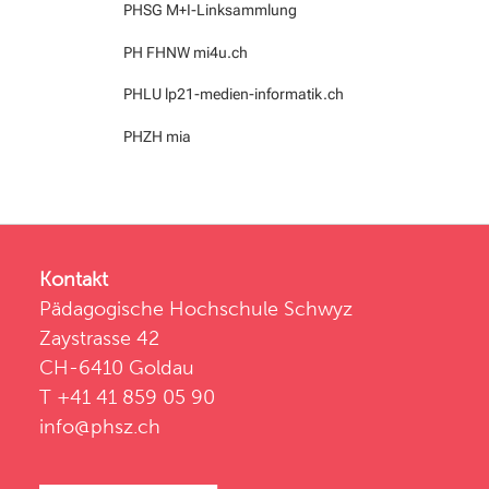
PHSG M+I-Linksammlung
PH FHNW mi4u.ch
PHLU lp21-medien-informatik.ch
PHZH mia
Kontakt
Pädagogische Hochschule Schwyz
Zaystrasse 42
CH-6410 Goldau
T +41 41 859 05 90
info@phsz.ch