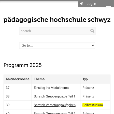
Log in
Programm 2025
Kalenderwoche
Thema
Typ
37
Einstieg ins Modulthema
Präsenz
38
Scratch Gruppenpuzzle
Teil 1
Präsenz
39
Scratch Vertiefungsaufgaben
Selbststudium
40
Scratch Gruppenpuzzle
Teil 2
Präsenz