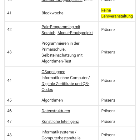
keine
41
Blockwoche
Lehrveranstaltung
Pair-Programming mit
42
Präsenz
Scratch
,
Modul-Praxisprojekt
Programmieren in der
Primarschule
,
43
Präsenz
Selbsteinschätzung mit
Algorithmen-Test
CSunplugged
Informatik ohne Computer /
44
Präsenz
Digitale Zertifikate und QR-
Codes
45
Algorithmen
Präsenz
46
Datenstrukturen
Präsenz
47
Künstliche Intelligenz
Präsenz
Informatiksysteme /
48
Präsenz
Computerbestandteile