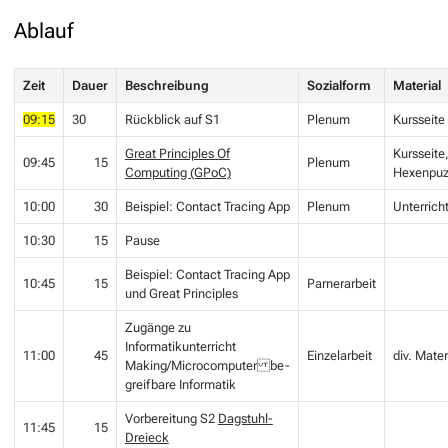
Ablauf
Zeit
Dauer
Beschreibung
Sozialform
Material
09:15
30
Rückblick auf S1
Plenum
Kursseite
Great Principles Of
Kursseite
09:45
15
Plenum
Computing (GPoC)
Hexenpuz
10:00
30
Beispiel: Contact Tracing App
Plenum
Unterrich
10:30
15
Pause
Beispiel: Contact Tracing App
10:45
15
Parnerarbeit
und Great Principles
Zugänge zu
Informatikunterricht
11:00
45
Einzelarbeit
div. Mater
Making/Microcomputer be-
greifbare Informatik
Vorbereitung S2
Dagstuhl-
11:45
15
Dreieck