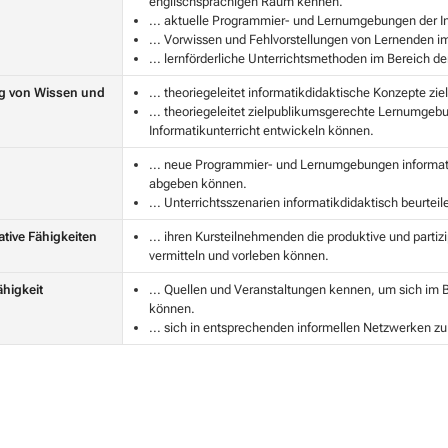
englischsprachigen Raum kennen.
... aktuelle Programmier- und Lernumgebungen der I
... Vorwissen und Fehlvorstellungen von Lernenden i
... lernförderliche Unterrichtsmethoden im Bereich de
 von Wissen und
... theoriegeleitet informatikdidaktische Konzepte zi
... theoriegeleitet zielpublikumsgerechte Lernumgeb
Informatikunterricht entwickeln können.
... neue Programmier- und Lernumgebungen informat
abgeben können.
... Unterrichtsszenarien informatikdidaktisch beurte
ive Fähigkeiten
... ihren Kursteilnehmenden die produktive und partiz
vermitteln und vorleben können.
ähigkeit
... Quellen und Veranstaltungen kennen, um sich im Be
können.
... sich in entsprechenden informellen Netzwerken zu