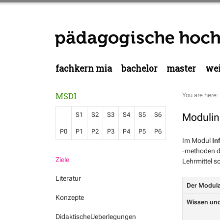
fachkern mia
bachelor
master
wei
MSDI
You are here:
S1
S2
S3
S4
S5
S6
Modulin
P0
P1
P2
P3
P4
P5
P6
Im Modul
In
-methoden de
Ziele
Lehrmittel 
Literatur
Der Modula
Konzepte
Wissen und
DidaktischeUeberlegungen