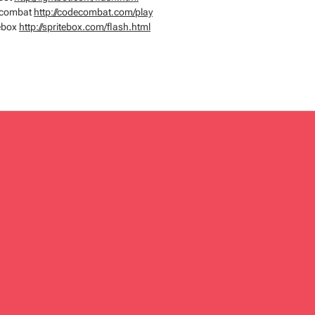
combat
http://codecombat.com/play
ebox
http://spritebox.com/flash.html