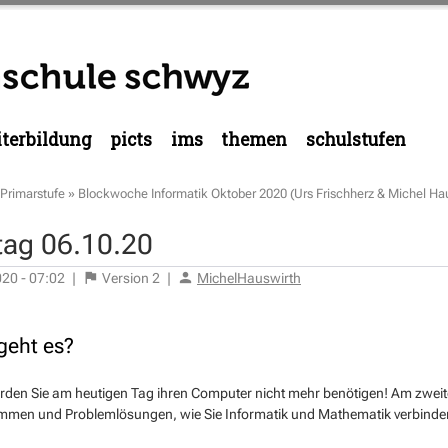
terbildung
picts
ims
themen
schulstufen
Primarstufe
»
Blockwoche Informatik Oktober 2020 (Urs Frischherz & Michel Ha
tag 06.10.20
020 - 07:02
|
Version
2
|
MichelHauswirth
eht es?
den Sie am heutigen Tag ihren Computer nicht mehr benötigen! Am zweite
mmen und Problemlösungen, wie Sie Informatik und Mathematik verbinde