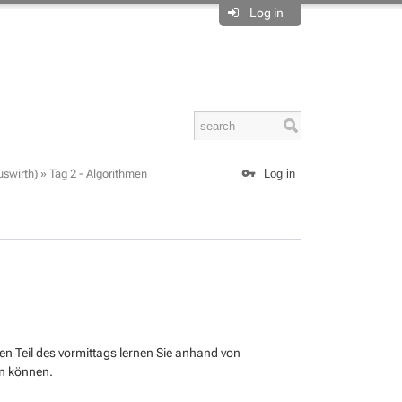
Log in
uswirth)
»
Tag 2 - Algorithmen
Log in
n Teil des vormittags lernen Sie anhand von
n können.