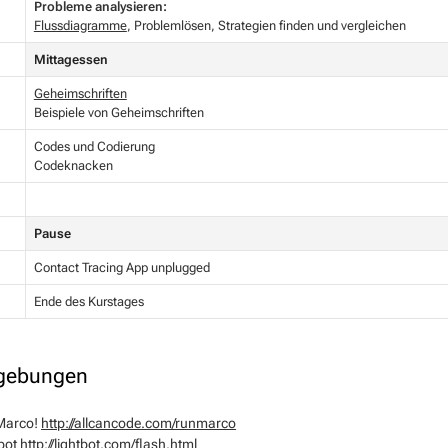
Probleme analysieren:
Flussdiagramme
, Problemlösen, Strategien finden und vergleichen
Mittagessen
Geheimschriften
Beispiele von Geheimschriften
Codes und Codierung
Codeknacken
Pause
Contact Tracing App unplugged
Ende des Kurstages
gebungen
Marco!
http://allcancode.com/runmarco
bot
http://lightbot.com/flash.html