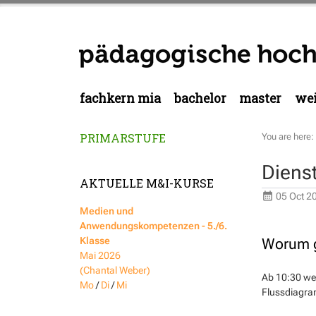
fachkern mia
bachelor
master
wei
PRIMARSTUFE
You are here:
Diens
AKTUELLE M&I-KURSE
05 Oct 2
Medien und
Anwendungskompetenzen - 5./6.
Klasse
Worum g
Mai 2026
(Chantal Weber)
Ab 10:30 wer
Mo
/
Di
/
Mi
Flussdiagra