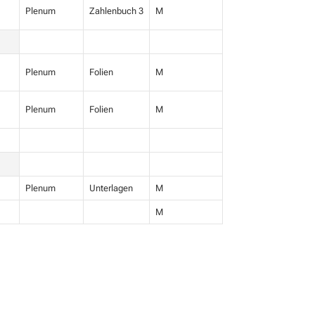
Plenum
Zahlenbuch 3
M
Plenum
Folien
M
Plenum
Folien
M
Plenum
Unterlagen
M
M