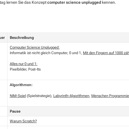
ag lernen Sie das Konzept
computer science unplugged
kennen.
uer
Beschreibung
Computer Science Unplugged:
Informatik ist nicht gleich Computer, 0 und 1,
Mit den Fingern auf 1000 zä
Alles nur 0 und 1:
Pixelbilder, Post-Its
Algorithmen:
NIM-Spiel
(Spielstrategie),
Labyrinth-Algorithmen
,
Menschen Programmie
Pause
Warum Scratch?