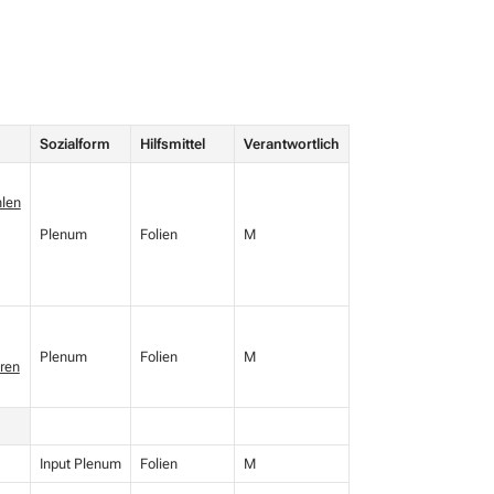
Sozialform
Hilfsmittel
Verantwortlich
hlen
Plenum
Folien
M
Plenum
Folien
M
ren
Input Plenum
Folien
M