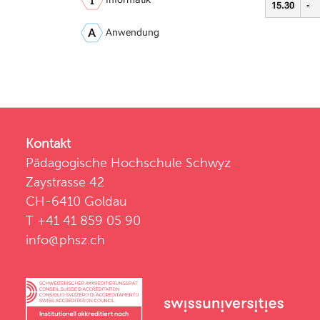
15.30
-
Anwendung
Kontakt
Pädagogische Hochschule Schwyz
Zaystrasse 42
CH-6410 Goldau
T +41 41 859 05 90
info@phsz.ch