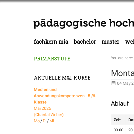
fachkern mia
bachelor
master
wei
PRIMARSTUFE
You are here:
Monta
AKTUELLE M&I-KURSE
04 May 2
Medien und
Anwendungskompetenzen - 5./6.
Klasse
Ablauf
Mai 2026
(Chantal Weber)
Zeit
Da
Mo
/
Di
/
Mi
09.00
20