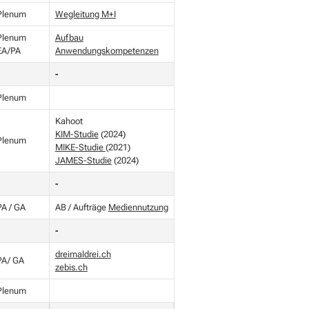
Plenum
Wegleitung M+I
Plenum
Aufbau
EA/PA
Anwendungskompetenzen
-
Plenum
Kahoot
KIM-Studie
(2024)
Plenum
MIKE-Studie
(2021)
JAMES-Studie
(2024)
-
PA / GA
AB / Aufträge
Mediennutzung
-
dreimaldrei.ch
PA/ GA
zebis.ch
Plenum