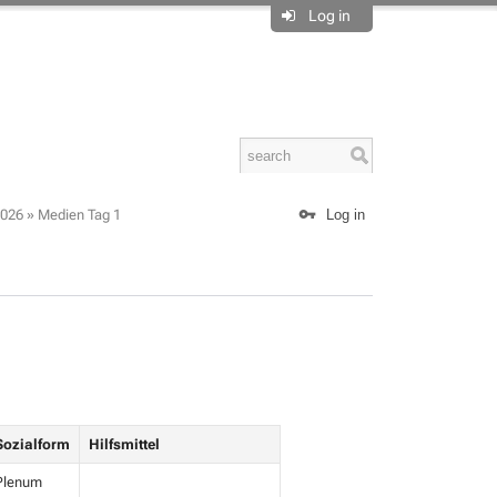
Log in
2026
»
Medien Tag 1
Log in
Sozialform
Hilfsmittel
Plenum