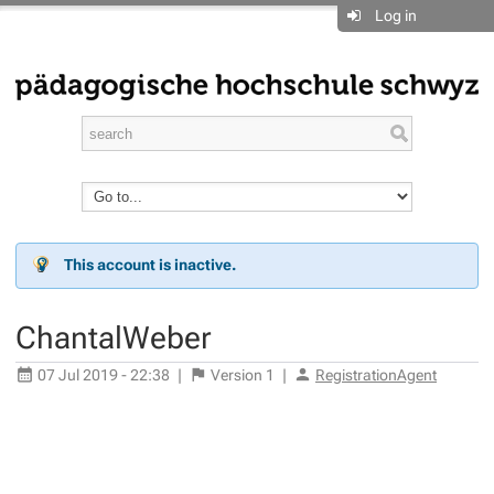
Log in
This account is inactive.
ChantalWeber
07 Jul 2019 - 22:38
|
Version
1
|
RegistrationAgent