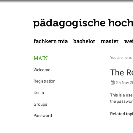
fachkern mia
bachelor
master
wei
MAIN
You are here:
Welcome
The R
Registration
25 Nov 2
Users
This is a us
the passwor
Groups
Related top
Password