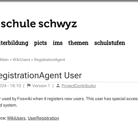
terbildung
picts
ims
themen
schulstufen
Main
»
WikiUsers
»
RegistrationAgent
egistrationAgent User
024 - 18:10
|
Version
1
|
ProjectContributor
er used by Foswiki when it registers new users. This user has special access
d system.
ics:
WikiUsers
,
UserRegistration