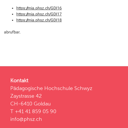
https://mia.phsz.ch/GDI16
https://mia.phsz.ch/GDI17
https://mia.phsz.ch/GDI18
abrufbar.
Kontakt
Pädagogische Hochschule Schwyz
Zaystrasse 42
CH-6410 Goldau
T +41 41 859 05 90
info@phsz.ch