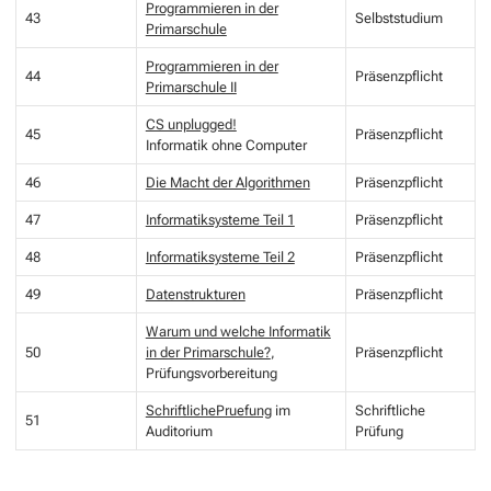
Programmieren in der
43
Selbststudium
Primarschule
Programmieren in der
44
Präsenzpflicht
Primarschule II
CS unplugged!
45
Präsenzpflicht
Informatik ohne Computer
46
Die Macht der Algorithmen
Präsenzpflicht
47
Informatiksysteme Teil 1
Präsenzpflicht
48
Informatiksysteme Teil 2
Präsenzpflicht
49
Datenstrukturen
Präsenzpflicht
Warum und welche Informatik
50
in der Primarschule?
,
Präsenzpflicht
Prüfungsvorbereitung
SchriftlichePruefung
im
Schriftliche
51
Auditorium
Prüfung