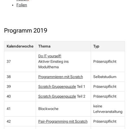
Folien
Programm 2019
Kalenderwoche
Thema
Typ
Do IT yourself!
37
Aktiver Einstieg ins
Präsenzpflicht
Modulthema
38
Programmieren mit Scratch
Selbststudium
39
Scratch Gruppenpuzzle
Teil 1
Präsenzpflicht
40
Scratch Gruppenpuzzle
Teil 2
Präsenzpflicht
keine
41
Blockwoche
Lehrveranstaltung
42
Pair-Programming mit Scratch
Präsenzpflicht