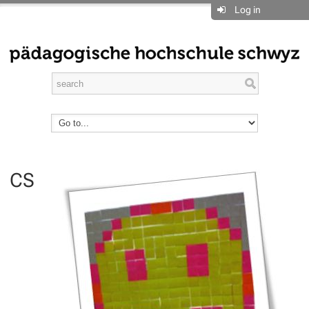
Log in
CS