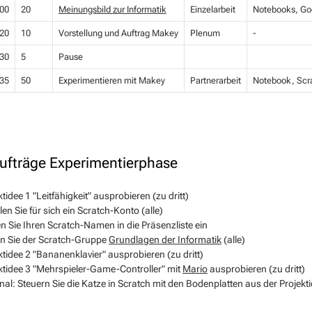
00
20
Meinungsbild zur Informatik
Einzelarbeit
Notebooks, Go
20
10
Vorstellung und Auftrag Makey
Plenum
-
30
5
Pause
35
50
Experimentieren mit Makey
Partnerarbeit
Notebook, Scra
aufträge Experimentierphase
ktidee 1 "Leitfähigkeit" ausprobieren (zu dritt)
llen Sie für sich ein Scratch-Konto (alle)
n Sie Ihren Scratch-Namen in die Präsenzliste ein
n Sie der Scratch-Gruppe
Grundlagen der Informatik
(alle)
ktidee 2 "Bananenklavier" ausprobieren (zu dritt)
ktidee 3 "Mehrspieler-Game-Controller" mit
Mario
ausprobieren (zu dritt)
nal: Steuern Sie die Katze in Scratch mit den Bodenplatten aus der Projekt