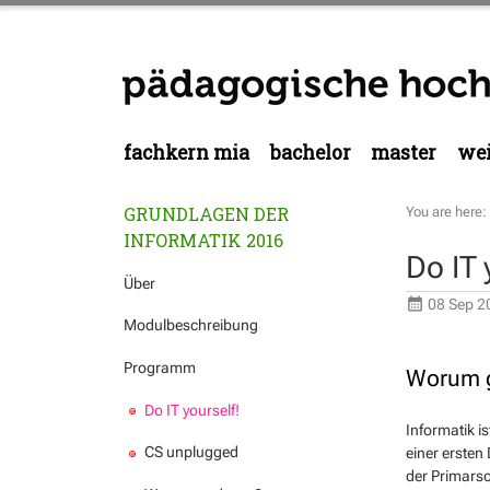
fachkern mia
bachelor
master
wei
GRUNDLAGEN DER
You are here:
INFORMATIK 2016
Do IT 
Über
08 Sep 2
Modulbeschreibung
Programm
Worum g
Do IT yourself!
Informatik is
CS unplugged
einer ersten 
der Primarsc