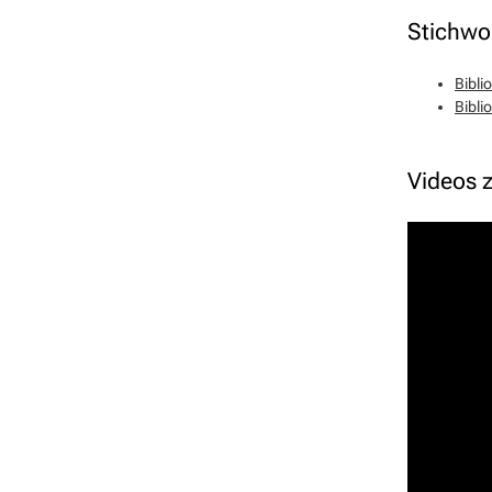
Stichwo
Bibli
Bibli
Videos 