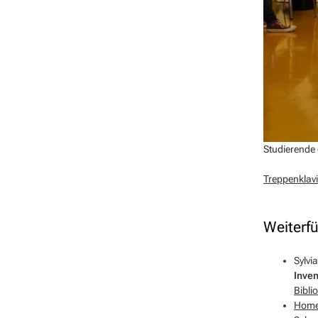
Studierende 
Treppenklavi
Weiterf
Sylvi
Inven
Bibli
Homep