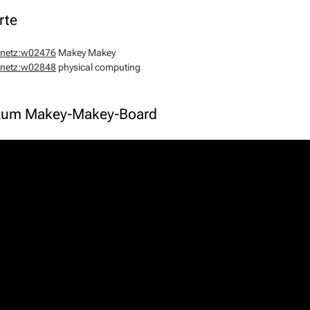
rte
onetz:w02476
Makey Makey
onetz:w02848
physical computing
zum Makey-Makey-Board