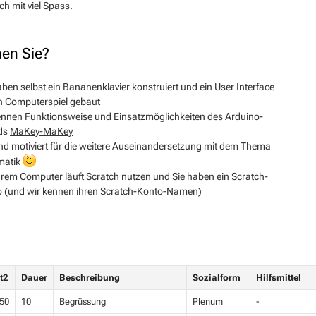
ch mit viel Spass.
nen Sie?
aben selbst ein Bananenklavier konstruiert und ein User Interface
in Computerspiel gebaut
ennen Funktionsweise und Einsatzmöglichkeiten des Arduino-
ds
MaKey-MaKey
ind motiviert für die weitere Auseinandersetzung mit dem Thema
matik
hrem Computer läuft
Scratch nutzen
und Sie haben ein Scratch-
 (und wir kennen ihren Scratch-Konto-Namen)
t2
Dauer
Beschreibung
Sozialform
Hilfsmittel
50
10
Begrüssung
Plenum
-