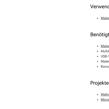
Verwend
Makey
Benötigt
Make
Alufol
USB-T
Male
Bana
Projekte
Weihn
Münz