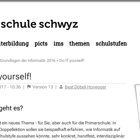
terbildung
picts
ims
themen
schulstufen
Grundlagen der Informatik 2016
»
Do IT yourself!
yourself!
017 - 10:36
|
Version
13
|
Beat Döbeli Honegger
eht es?
t ein neues Thema - für Sie, aber auch für die Primarschule. In
Doppellektion sollen sie beispielhaft erfahren, wie Informatik auf
hulstufe aussehen könnte, sehr konkret, handfest, interdisziplinär