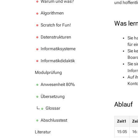
Warum und was?
und hoffentli
Algorithmen
Was ler
Scratch for Fun!
Datenstrukturen
Sie h
für e
Informatiksysteme
Sie k
Boar
Informatikdidaktik
Sie s
Infor
Modulprüfung
Auf i
Konto
Anwesenheit 80%
Übersetzung
Ablauf
Glossar
Abschlusstest
Zeit1
Zei
15:05
16:
Literatur