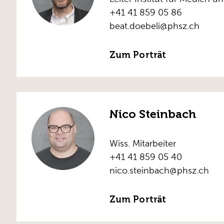
+41 41 859 05 86
beat.doebeli@phsz.ch
Zum Porträt
Nico Steinbach
Wiss. Mitarbeiter
+41 41 859 05 40
nico.steinbach@phsz.ch
Zum Porträt