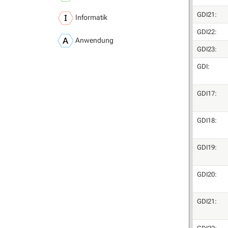
GDI21:
Informatik
GDI22:
Anwendung
GDI23:
GDI:
GDI17:
GDI18:
GDI19:
GDI20:
GDI21: