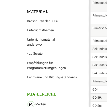
Primarstuf
MATERIAL
Primarstuf
Broschüren der PHSZ
Primarstuf
Unterrichtsthemen
Unterrichtsmaterial
Primarstuf
anderswo
Sekundars
- zu Scratch
Sekundars
Empfehlungen für
Sekundars
Programmierumgebungen
Sekundars
Lehrpläne und Bildungsstandards
Primarstuf
GDI:
MIA-BEREICHE
GDI19:
Medien
GDI20: