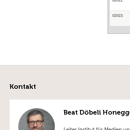
GDI22:
GDI23:
Kontakt
Beat Döbeli Honegg
Leiter Institut für Medien u