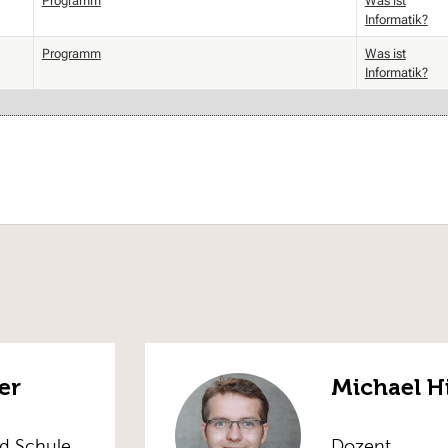
Programm
Was ist
Informatik?
Programm
Was ist
Informatik?
er
Michael H
nd Schule
Dozent