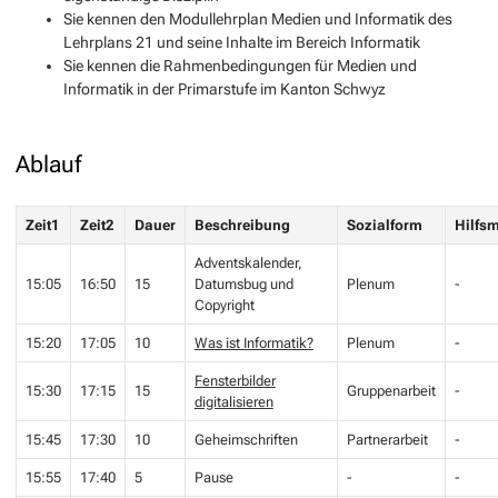
Sie kennen den Modullehrplan Medien und Informatik des
Lehrplans 21 und seine Inhalte im Bereich Informatik
Sie kennen die Rahmenbedingungen für Medien und
Informatik in der Primarstufe im Kanton Schwyz
Ablauf
Zeit1
Zeit2
Dauer
Beschreibung
Sozialform
Hilfsm
Adventskalender,
15:05
16:50
15
Datumsbug und
Plenum
-
Copyright
15:20
17:05
10
Was ist Informatik?
Plenum
-
Fensterbilder
15:30
17:15
15
Gruppenarbeit
-
digitalisieren
15:45
17:30
10
Geheimschriften
Partnerarbeit
-
15:55
17:40
5
Pause
-
-