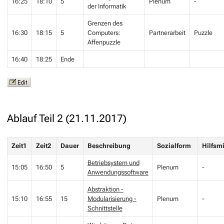
16:25
18:10
5
Plenum
-
der Informatik
Grenzen des
16:30
18:15
5
Computers:
Partnerarbeit
Puzzle
Affenpuzzle
16:40
18:25
Ende
Ablauf Teil 2 (21.11.2017)
Zeit1
Zeit2
Dauer
Beschreibung
Sozialform
Hilfsmi
Betriebsystem und
15:05
16:50
5
Plenum
-
Anwendungssoftware
Abstraktion -
15:10
16:55
15
Modularisierung -
Plenum
-
Schnittstelle