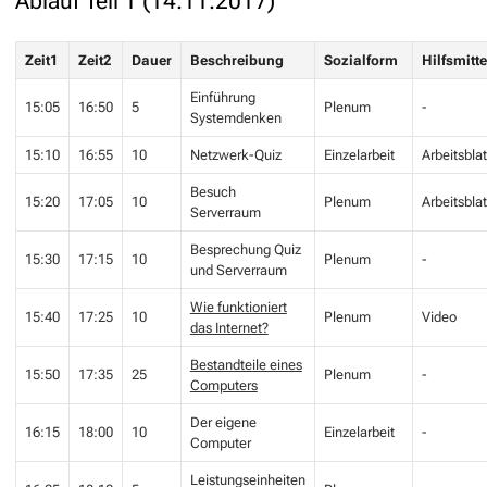
Ablauf Teil 1 (14.11.2017)
Zeit1
Zeit2
Dauer
Beschreibung
Sozialform
Hilfsmitte
Einführung
15:05
16:50
5
Plenum
-
Systemdenken
15:10
16:55
10
Netzwerk-Quiz
Einzelarbeit
Arbeitsblat
Besuch
15:20
17:05
10
Plenum
Arbeitsblat
Serverraum
Besprechung Quiz
15:30
17:15
10
Plenum
-
und Serverraum
Wie funktioniert
15:40
17:25
10
Plenum
Video
das Internet?
Bestandteile eines
15:50
17:35
25
Plenum
-
Computers
Der eigene
16:15
18:00
10
Einzelarbeit
-
Computer
Leistungseinheiten