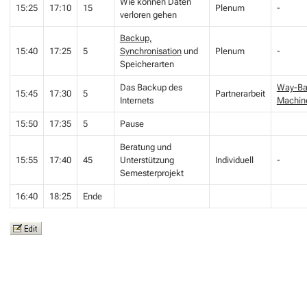
Wie können Daten
15:25
17:10
15
Plenum
-
verloren gehen
Backup,
15:40
17:25
5
Synchronisation
und
Plenum
-
Speicherarten
Das Backup des
Way-Ba
15:45
17:30
5
Partnerarbeit
Internets
Machin
15:50
17:35
5
Pause
Beratung und
15:55
17:40
45
Unterstützung
Individuell
-
Semesterprojekt
16:40
18:25
Ende