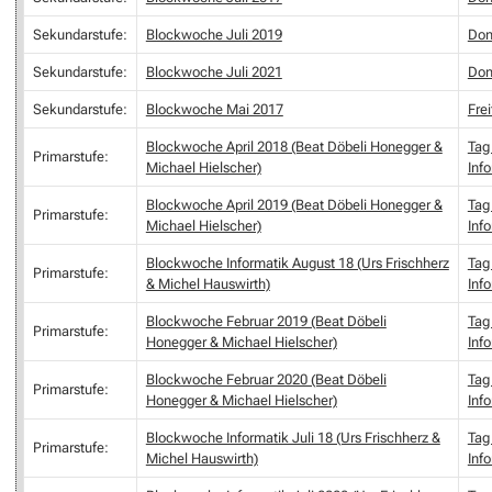
Sekundarstufe:
Blockwoche Juli 2019
Don
Sekundarstufe:
Blockwoche Juli 2021
Don
Sekundarstufe:
Blockwoche Mai 2017
Fre
Blockwoche April 2018 (Beat Döbeli Honegger &
Tag 
Primarstufe:
Michael Hielscher)
Inf
Blockwoche April 2019 (Beat Döbeli Honegger &
Tag 
Primarstufe:
Michael Hielscher)
Inf
Blockwoche Informatik August 18 (Urs Frischherz
Tag 
Primarstufe:
& Michel Hauswirth)
Inf
Blockwoche Februar 2019 (Beat Döbeli
Tag 
Primarstufe:
Honegger & Michael Hielscher)
Inf
Blockwoche Februar 2020 (Beat Döbeli
Tag 
Primarstufe:
Honegger & Michael Hielscher)
Inf
Blockwoche Informatik Juli 18 (Urs Frischherz &
Tag 
Primarstufe:
Michel Hauswirth)
Inf