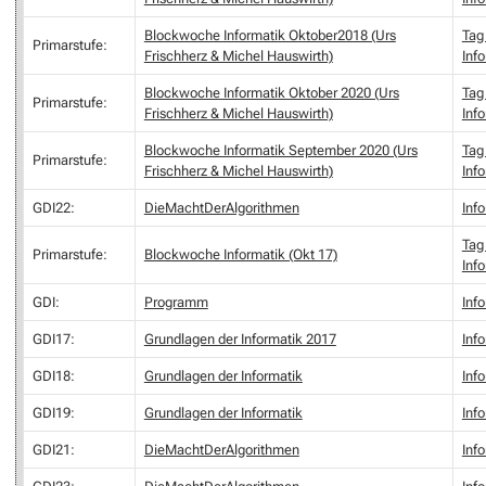
Blockwoche Informatik Oktober2018 (Urs
Tag 
Primarstufe:
Frischherz & Michel Hauswirth)
Inf
Blockwoche Informatik Oktober 2020 (Urs
Tag 
Primarstufe:
Frischherz & Michel Hauswirth)
Inf
Blockwoche Informatik September 2020 (Urs
Tag 
Primarstufe:
Frischherz & Michel Hauswirth)
Inf
GDI22:
DieMachtDerAlgorithmen
Inf
Tag 
Primarstufe:
Blockwoche Informatik (Okt 17)
Inf
GDI:
Programm
Inf
GDI17:
Grundlagen der Informatik 2017
Inf
GDI18:
Grundlagen der Informatik
Inf
GDI19:
Grundlagen der Informatik
Inf
GDI21:
DieMachtDerAlgorithmen
Inf