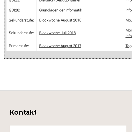
GDI23:
DieMachtDerAlgorithmen
Inf
GDI20:
Grundlagen der Informatik
Inf
Sekundarstufe:
Blockwoche August 2018
Mo,
Mon
Sekundarstufe:
Blockwoche Juli 2018
Inf
Primarstufe:
Blockwoche August 2017
Tag
Kontakt