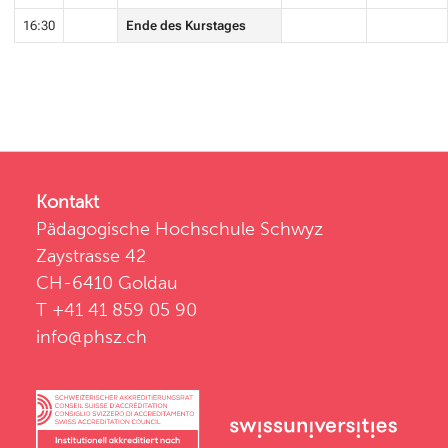
16:30
Ende des Kurstages
Kontakt
Pädagogische Hochschule Schwyz
Zaystrasse 42
CH-6410 Goldau
T +41 41 859 05 90
info@phsz.ch