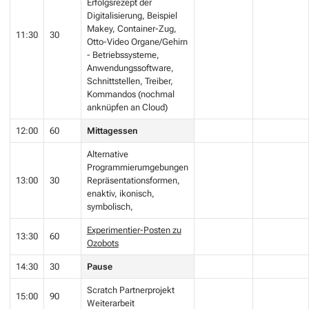
Erfolgsrezept der
Digitalisierung, Beispiel
Makey, Container-Zug,
11:30
30
Otto-Video Organe/Gehirn
- Betriebssysteme,
Anwendungssoftware,
Schnittstellen, Treiber,
Kommandos (nochmal
anknüpfen an Cloud)
12:00
60
Mittagessen
Alternative
Programmierumgebungen
13:00
30
Repräsentationsformen,
enaktiv, ikonisch,
symbolisch,
Experimentier-Posten zu
13:30
60
Ozobots
14:30
30
Pause
Scratch Partnerprojekt
15:00
90
Weiterarbeit