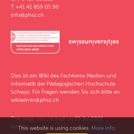
T +41 41 859 05 90
info@phsz.ch
Dies ist ein Wiki des
Fachkerns Medien und
Informatik
der
Pädagogischen Hochschule
Schwyz
. Für Fragen wenden Sie sich bitte an
wikiadmin@phsz.ch
This page was cached on 29 Jul 2026 -
08:52.
This website is using cookies.
More info
.