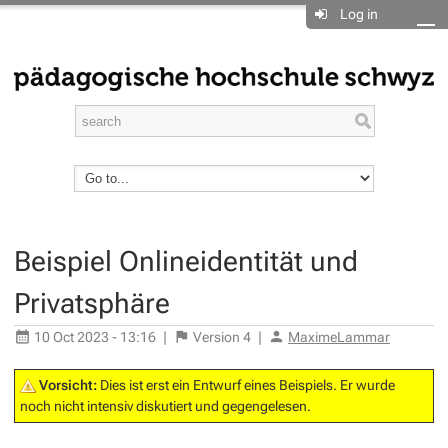
Log in
Beispiel Onlineidentität und
Privatsphäre
10 Oct 2023 - 13:16
|
Version
4
|
MaximeLammar
Vorsicht:
Dies ist erst ein Entwurf eines Beispiels. Er wurde
noch nicht intensiv diskutiert und gegengelesen.