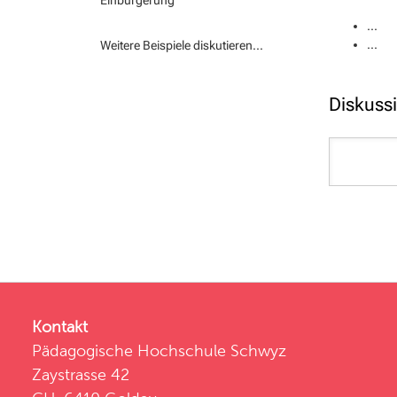
Einbürgerung
...
...
Weitere Beispiele diskutieren...
Diskussi
Kontakt
Pädagogische Hochschule Schwyz
Zaystrasse 42