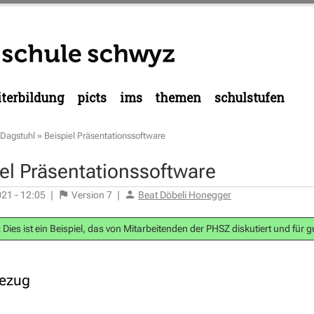
terbildung
picts
ims
themen
schulstufen
Dagstuhl
»
Beispiel Präsentationssoftware
el Präsentationssoftware
021 - 12:05
|
Version
7
|
Beat Döbeli Honegger
:
Dies ist ein Beispiel, das von Mitarbeitenden der PHSZ diskutiert und für 
bezug