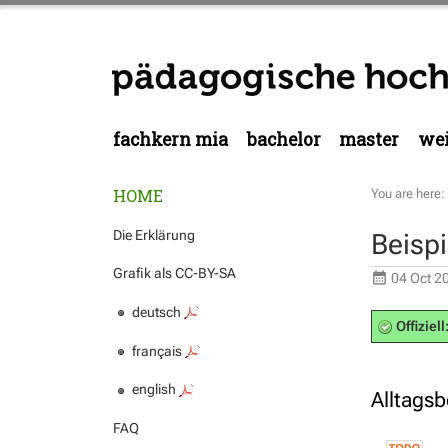
fachkern mia
bachelor
master
wei
HOME
You are here:
Die Erklärung
Beispi
Grafik als CC-BY-SA
04 Oct 2
deutsch
Offiziell
français
english
Alltags
FAQ
...