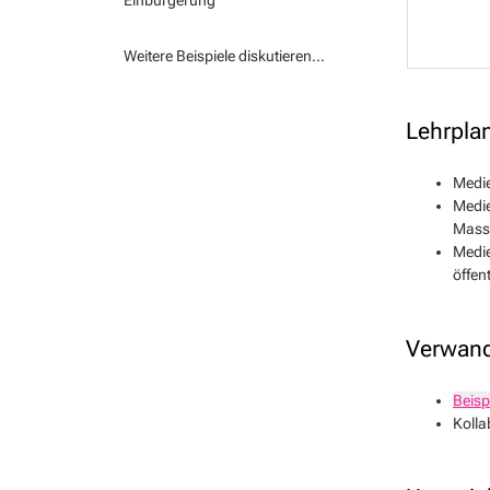
Einbürgerung
Weitere Beispiele diskutieren...
Lehrpla
Medie
Medie
Massn
Medie
öffen
Verwand
Beisp
Kolla