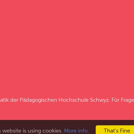
atik
der
Pädagogischen Hochschule Schwyz
. Für Frag
s website is using cookies.
More info
.
That's Fine