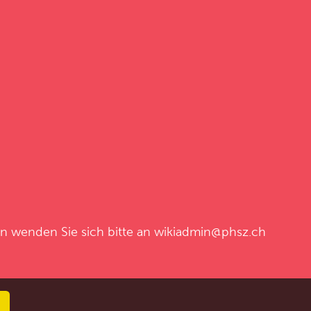
en wenden Sie sich bitte an
wikiadmin@phsz.ch