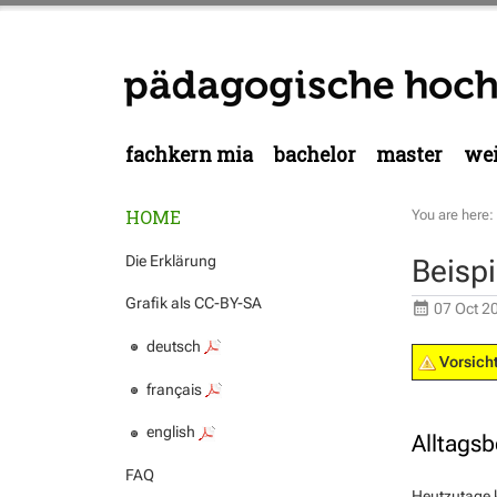
fachkern mia
bachelor
master
wei
HOME
You are here:
Die Erklärung
Beispi
Grafik als CC-BY-SA
07 Oct 2
deutsch
Vorsicht
français
english
Alltags
FAQ
Heutzutage k