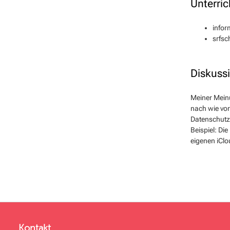
Unterric
infor
srfsc
Diskuss
Meiner Mein
nach wie vor
Datenschutz
Beispiel: Di
eigenen iClo
Kontakt