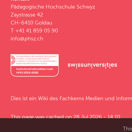
Pädagogische Hochschule Schwyz
Zaystrasse 42
CH-6410 Goldau
T +41 41 859 05 90
info@phsz.ch
Dies ist ein Wiki des
Fachkerns Medien und Inform
This page was cached on 28 Jul 2026 - 14:10.
Thi