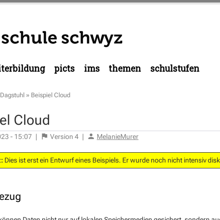
terbildung
picts
ims
themen
schulstufen
Dagstuhl
»
Beispiel Cloud
el Cloud
023 - 15:07
|
Version
4
|
MelanieMurer
:
Dies ist erst ein Entwurf eines Beispiels. Er wurde noch nicht intensiv di
bezug
önnen Daten nicht nur auf lokalen Speichermedien gesichert, sondern auc