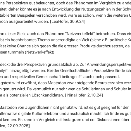
lne Perspektiven gut beleuchtet, doch das Phänomen im Vergleich zu and
eitet, daher könnte es je nach Entwicklung der Nutzungszahlen in der Sc
tablierten Beispielen verschoben wird, wäre es schön, wenn die weiteren Un
 noch ausgearbeitet würden. [LeaHofer, 30.9.24]
n dieser Stelle auch das Phänomen "Netzwerkeffekt" betrachten. Dass ein
ist ein hochbrisantes Thema unserer digitalen Welt (siehe z.B. politische 
fast keine Chance sich gegen die die grossen Produkte durchzusetzen, da 
sen tummeln (Netzwerkeffekt).
 deckt die drei Perspektiven grundsätzlich ab. Zur Anwendungsperspektive 
y?“ hinzugefügt werden. Bei der Gesellschaftlichen Perspektive fände ich
ven und respektvollen Gemeinschaft beitragen?“ auch noch passend.
ngstext wird erwähnt, dass Mastodon zwar steigende Benutzerzahlen verz
 genutzt wird. Da vermutlich nur sehr wenige Schülerinnen und Schüler 
 als potenziellen Löschkandidaten. [
NinaHofer
, 2.10.24]
stodon von Jugendlichen nicht genutzt wird, ist es gut geeignet für den Un
lternative digitale Kultur erlebbar und anschaulich macht. Ich finde es g
ht kennen. Es kann im Vergleich mit Instagram und co. Diskussionen übe
en, 22.09.2025]