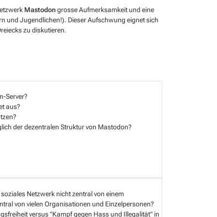
 Netzwerk
Mastodon
grosse Aufmerksamkeit und eine
rn und Jugendlichen!). Dieser Aufschwung eignet sich
eiecks zu diskutieren.
on-Server?
et aus?
utzen?
lich der dezentralen Struktur von Mastodon?
 soziales Netzwerk nicht zentral von einem
tral von vielen Organisationen und Einzelpersonen?
sfreiheit versus "Kampf gegen Hass und Illegalität" in