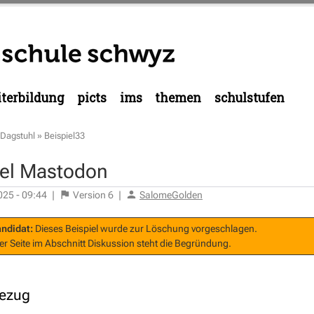
terbildung
picts
ims
themen
schulstufen
Dagstuhl
»
Beispiel33
iel Mastodon
025 - 09:44
|
Version
6
|
SalomeGolden
ndidat:
Dieses Beispiel wurde zur Löschung vorgeschlagen.
er Seite im Abschnitt
Diskussion
steht die Begründung.
bezug