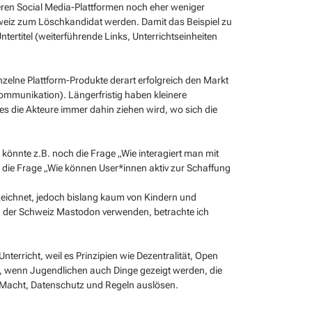
eren Social Media-Plattformen noch eher weniger
hweiz zum Löschkandidat werden. Damit das Beispiel zu
tertitel (weiterführende Links, Unterrichtseinheiten
zelne Plattform-Produkte derart erfolgreich den Markt
Kommunikation). Längerfristig haben kleinere
es die Akteure immer dahin ziehen wird, wo sich die
könnte z.B. noch die Frage „Wie interagiert man mit
 die Frage „Wie können User*innen aktiv zur Schaffung
eichnet, jedoch bislang kaum von Kindern und
in der Schweiz Mastodon verwenden, betrachte ich
terricht, weil es Prinzipien wie Dezentralität, Open
ut, wenn Jugendlichen auch Dinge gezeigt werden, die
r Macht, Datenschutz und Regeln auslösen.