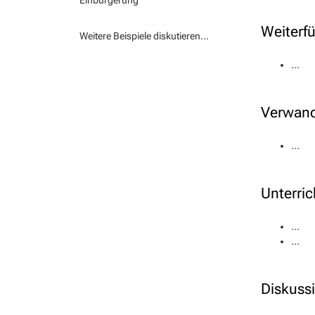
Einbürgerung
Weiterf
Weitere Beispiele diskutieren...
...
Verwand
...
Unterric
...
...
Diskuss