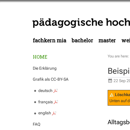
fachkern mia
bachelor
master
wei
HOME
You are here:
Die Erklärung
Beisp
Grafik als CC-BY-SA
22 Sep 2
deutsch
Löschka
Unten auf d
français
english
Alltags
FAQ