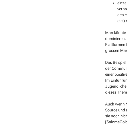
einze
verbr
den e
etc.)
Man könnte a
dominieren, 
Plattformen 
grossen Mas
Das Beispiel
der Communit
einer positi
Im Einführu
Jugendlichen
dieses Thema
Auch wenn Ma
Source und a
sie noch nic
[SalomeGold