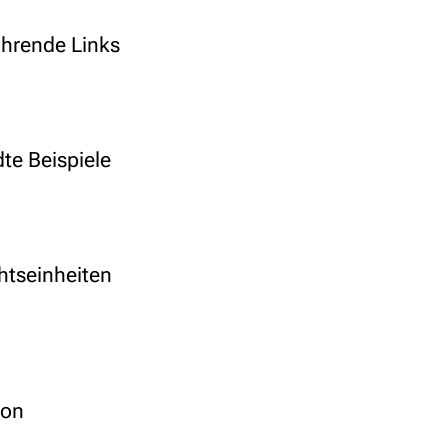
ührende Links
te Beispiele
htseinheiten
ion