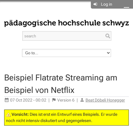
Log in
Beispiel Flatrate Streaming am
Beispiel von Netflix
07 Oct 2022 - 00:02
|
Version
6
|
Beat Döbeli Honegger
Vorsicht:
Dies ist erst ein Entwurf eines Beispiels. Er wurde
noch nicht intensiv diskutiert und gegengelesen.