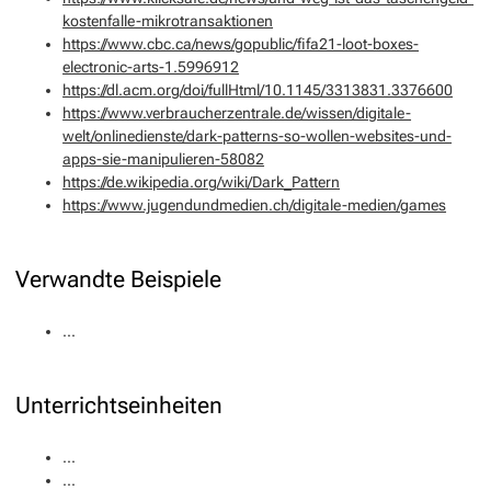
kostenfalle-mikrotransaktionen
https://www.cbc.ca/news/gopublic/fifa21-loot-boxes-
electronic-arts-1.5996912
https://dl.acm.org/doi/fullHtml/10.1145/3313831.3376600
https://www.verbraucherzentrale.de/wissen/digitale-
welt/onlinedienste/dark-patterns-so-wollen-websites-und-
apps-sie-manipulieren-58082
https://de.wikipedia.org/wiki/Dark_Pattern
https://www.jugendundmedien.ch/digitale-medien/games
Verwandte Beispiele
...
Unterrichtseinheiten
...
...