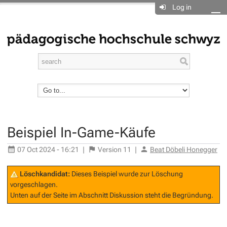
Log in
Beispiel In-Game-Käufe
07 Oct 2024 - 16:21
|
Version
11
|
Beat Döbeli Honegger
Löschkandidat:
Dieses Beispiel wurde zur Löschung
vorgeschlagen.
Unten auf der Seite im Abschnitt
Diskussion
steht die Begründung.