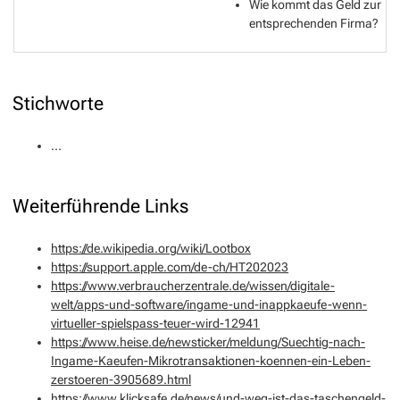
Wie kommt das Geld zur
entsprechenden Firma?
Stichworte
...
Weiterführende Links
https://de.wikipedia.org/wiki/Lootbox
https://support.apple.com/de-ch/HT202023
https://www.verbraucherzentrale.de/wissen/digitale-
welt/apps-und-software/ingame-und-inappkaeufe-wenn-
virtueller-spielspass-teuer-wird-12941
https://www.heise.de/newsticker/meldung/Suechtig-nach-
Ingame-Kaeufen-Mikrotransaktionen-koennen-ein-Leben-
zerstoeren-3905689.html
https://www.klicksafe.de/news/und-weg-ist-das-taschengeld-