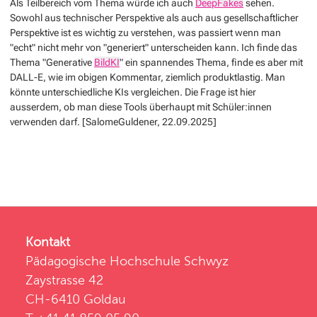
Als Teilbereich vom Thema würde ich auch
DeepFakes
sehen.
Sowohl aus technischer Perspektive als auch aus gesellschaftlicher
Perspektive ist es wichtig zu verstehen, was passiert wenn man
"echt" nicht mehr von "generiert" unterscheiden kann. Ich finde das
Thema "Generative
BildKI
" ein spannendes Thema, finde es aber mit
DALL-E, wie im obigen Kommentar, ziemlich produktlastig. Man
könnte unterschiedliche KIs vergleichen. Die Frage ist hier
ausserdem, ob man diese Tools überhaupt mit Schüler:innen
verwenden darf. [SalomeGuldener, 22.09.2025]
Kontakt
Pädagogische Hochschule Schwyz
Zaystrasse 42
CH-6410 Goldau