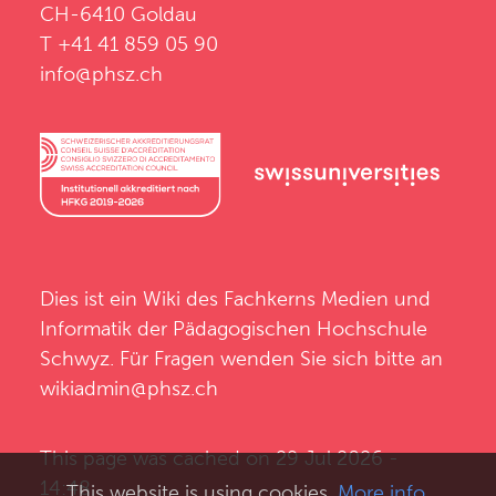
CH-6410 Goldau
T +41 41 859 05 90
info@phsz.ch
Dies ist ein Wiki des
Fachkerns Medien und
Informatik
der
Pädagogischen Hochschule
Schwyz
. Für Fragen wenden Sie sich bitte an
wikiadmin@phsz.ch
This page was cached on 29 Jul 2026 -
14:48.
This website is using cookies.
More info
.