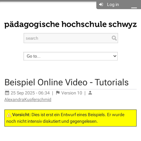
Log in
Beispiel Online Video - Tutorials
25 Sep 2025 - 06:34
|
Version
10
|
AlexandraKupferschmid
Vorsicht:
Dies ist erst ein Entwurf eines Beispiels. Er wurde
noch nicht intensiv diskutiert und gegengelesen.