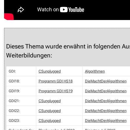
Dieses Thema wurde erwähnt in folgenden Au
Weiterbildungen:
GDI:
CSunplugged
Algorithmen
GDI18:
Programm GDI HS18
DieMachtDerAlgorithmen
GDI19:
Programm GDI HS19
DieMachtDerAlgorithmen
GDI21:
CSunplugged
DieMachtDerAlgorithmen
GDI22:
CSunplugged
DieMachtDerAlgorithmen
GDI23:
CSunplugged
DieMachtDerAlgorithmen