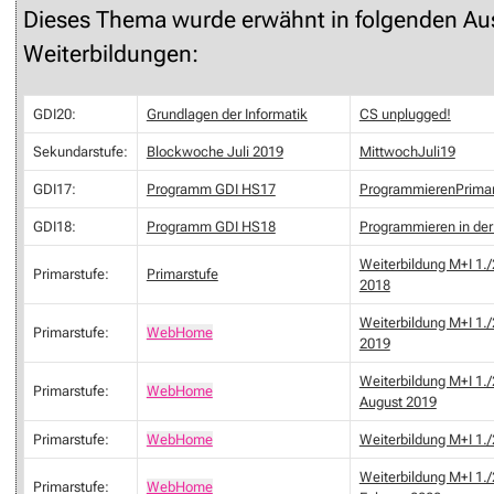
Dieses Thema wurde erwähnt in folgenden Au
Weiterbildungen:
GDI20:
Grundlagen der Informatik
CS unplugged!
Sekundarstufe:
Blockwoche Juli 2019
MittwochJuli19
GDI17:
Programm GDI HS17
ProgrammierenPrima
GDI18:
Programm GDI HS18
Programmieren in der
Weiterbildung M+I 1./
Primarstufe:
Primarstufe
2018
Weiterbildung M+I 1./2
Primarstufe:
WebHome
2019
Weiterbildung M+I 1./
Primarstufe:
WebHome
August 2019
Primarstufe:
WebHome
Weiterbildung M+I 1./
Weiterbildung M+I 1./
Primarstufe:
WebHome