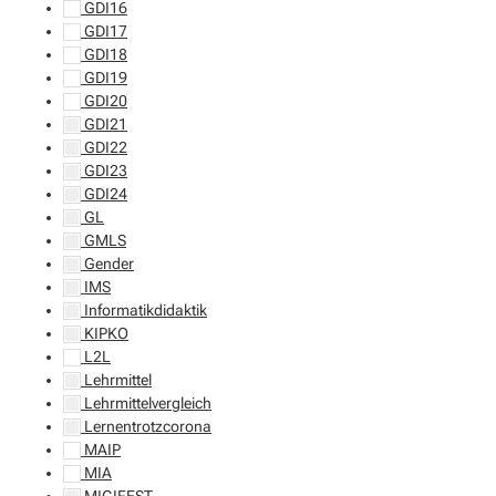
GDI16
GDI17
GDI18
GDI19
GDI20
GDI21
GDI22
GDI23
GDI24
GL
GMLS
Gender
IMS
Informatikdidaktik
KIPKO
L2L
Lehrmittel
Lehrmittelvergleich
Lernentrotzcorona
MAIP
MIA