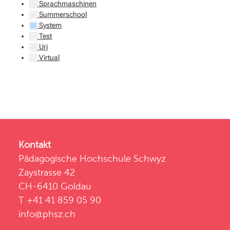
Sprachmaschinen
Summerschool
System
Test
Uri
Virtual
Kontakt
Pädagogische Hochschule Schwyz
Zaystrasse 42
CH-6410 Goldau
T +41 41 859 05 90
info@phsz.ch