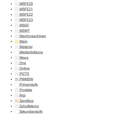
MSFE20
MSFE21
MSFE22
MSFE23
MSGF
MSWT
Machmaschinen
Main
Material
Medienbildung
News
One
Online
PICTS
PWMDW
Primarstufe
Projekte
Rigi
Sandbox
Schulleitung
Sekundarstufe