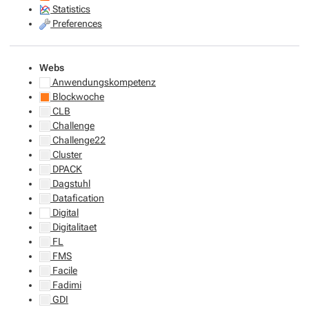
Statistics
Preferences
Webs
Anwendungskompetenz
Blockwoche
CLB
Challenge
Challenge22
Cluster
DPACK
Dagstuhl
Datafication
Digital
Digitalitaet
FL
FMS
Facile
Fadimi
GDI