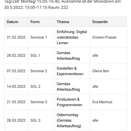
Tag/Zeit: Montag/ 15:05-16:40, Ausnahme ist der Showdown am
30.5.2022: 15:05-17:15 Raum: 222
Datum
Form
Thema
Dozentin
Einführung: Digital
21.02.2022
Seminar 1
unterstütztes
Doreen Prasse
Lernen
Gemäss
28.02.2022
SGL 1
alle
Arbeitsauftrag
Darstellen &
07.03.2022
Seminar 2
Glena Iten
Experimentieren
Gemäss
14.03.2022
SGL 2
alle
Arbeitsauftrag
Produzieren &
21.03.2022
Seminar 3
Eva Marinus
Programmieren
Ostermontag
28.03.2022
SGL 3
(Gemäss
alle
Arbeitsauftrag)