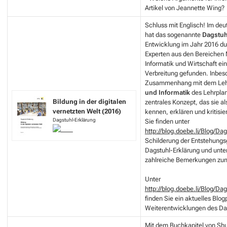
Artikel von Jeannette Wing?
Schluss mit Englisch! Im de
hat das sogenannte
Dagstuh
Entwicklung im Jahr 2016 du
Experten aus den Bereichen 
Informatik und Wirtschaft ei
Verbreitung gefunden. Inbes
Zusammenhang mit dem Le
und Informatik
des Lehrplans
Bildung in der digitalen
zentrales Konzept, das sie al
vernetzten Welt (2016)
kennen, erklären und kritisie
Dagstuhl-Erklärung
Sie finden unter
http://blog.doebe.li/Blog/Da
Schilderung der Entstehungs
Dagstuhl-Erklärung und unte
zahlreiche Bemerkungen zum
Unter
http://blog.doebe.li/Blog/Da
finden Sie ein aktuelles Blog
Weiterentwicklungen des Da
Mit dem Buchkapitel von Shu