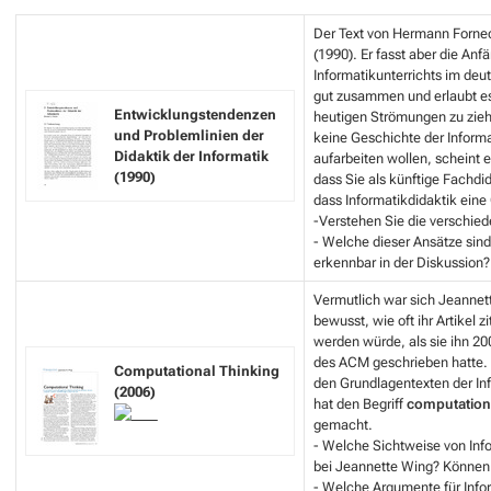
Der Text von Hermann Forneck 
(1990). Er fasst aber die Anf
Informatikunterrichts im de
gut zusammen und erlaubt es
Entwicklungstendenzen
heutigen Strömungen zu zie
und Problemlinien der
keine Geschichte der Informa
Didaktik der Informatik
aufarbeiten wollen, scheint e
(1990)
dass Sie als künftige Fachdi
dass
Informatikdidaktik eine
-Verstehen Sie die verschie
- Welche dieser Ansätze sin
erkennbar in der Diskussion?
Vermutlich war sich Jeannet
bewusst, wie oft ihr Artikel zi
werden würde, als sie ihn 200
des ACM geschrieben hatte. D
Computational Thinking
den Grundlagentexten der In
(2006)
hat den Begriff
computationa
gemacht.
- Welche Sichtweise von Inf
bei Jeannette Wing? Können
- Welche Argumente für Infor