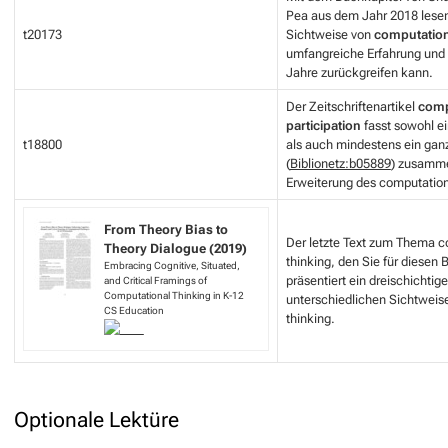
Pea aus dem Jahr 2018 lesen
t20173
Sichtweise von
computation
umfangreiche Erfahrung und L
Jahre zurückgreifen kann.
Der Zeitschriftenartikel
comp
participation
fasst sowohl 
t18800
als auch mindestens ein gan
(
Biblionetz:b05889
) zusamme
Erweiterung des computation
From Theory Bias to
Der letzte Text zum Thema c
Theory Dialogue (2019)
thinking, den Sie für diesen 
Embracing Cognitive, Situated,
präsentiert ein dreischichti
and Critical Framings of
Computational Thinking in K-12
unterschiedlichen Sichtweis
CS Education
thinking.
Optionale Lektüre