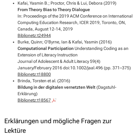
Kafai, Yasmin B.; Proctor, Chris & Lui, Debora (2019)
From Theory Bias to Theory Dialogue
In: Proceedings of the 2019 ACM Conference on International
Computing Education Research, ICER 2019, Toronto, ON,
Canada, August 12-14, 2019
Biblionetz:t24944
Burke, Quinn; O'Byrne, Ian & Kafai, Yasmin (2016)
Computational Participation
Understanding Coding as an
Extension of Literacy Instruction
Journal of Adolescent & Adult Literacy 59(4)
January/February 2016 doi:10.1002/jaal.496 (pp. 371–375)
Biblionetz:t18800
Brinda, Torsten et al. (2016)
Bildung in der digitalen vernetzten Welt
(Dagstuhl-
Erklärung)
Biblionetz:t18567
Erklärungen und mögliche Fragen zur
Lektüre