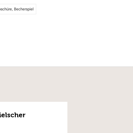
oschüre, Becherspiel
ielscher