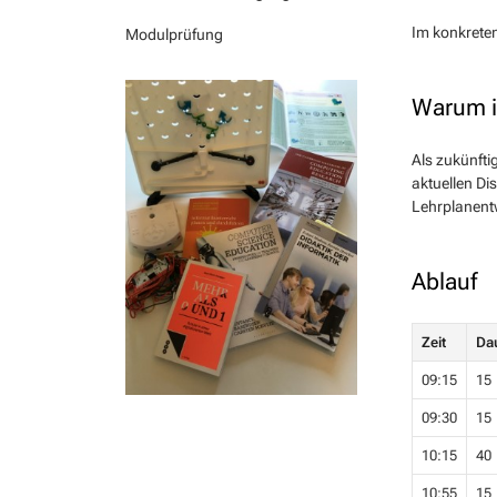
Im konkrete
Modulprüfung
Warum is
Als zukünfti
aktuellen Di
Lehrplanent
Ablauf
Zeit
Da
09:15
15
09:30
15
10:15
40
10:55
15