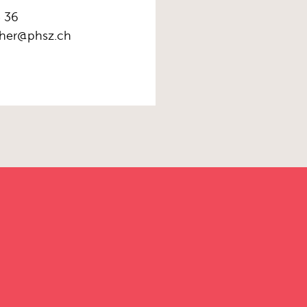
 36
cher@phsz.ch