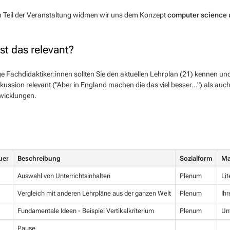
n Teil der Veranstaltung widmen wir uns dem Konzept
computer science 
t das relevant?
ge Fachdidaktiker:innen sollten Sie den aktuellen Lehrplan (21) kennen und
skussion relevant ("Aber in England machen die das viel besser...") als auc
wicklungen.
uer
Beschreibung
Sozialform
Ma
Auswahl von Unterrichtsinhalten
Plenum
Lit
Vergleich mit anderen Lehrpläne aus der ganzen Welt
Plenum
Ihr
Fundamentale Ideen - Beispiel Vertikalkriterium
Plenum
Unt
Pause