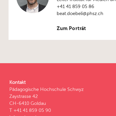
+41 41 859 05 86
beat.doebeli@phsz.ch
Zum Porträt
Kontakt
Pädagogische Hochschule Schwyz
Zaystrasse 42
CH-6410 Goldau
T +41 41 859 05 90