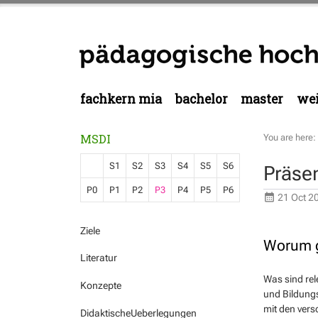
fachkern mia
bachelor
master
wei
MSDI
You are here:
S1
S2
S3
S4
S5
S6
Präse
P0
P1
P2
P3
P4
P5
P6
21 Oct 2
Ziele
Worum g
Literatur
Was sind rel
Konzepte
und Bildungs
mit den vers
DidaktischeUeberlegungen