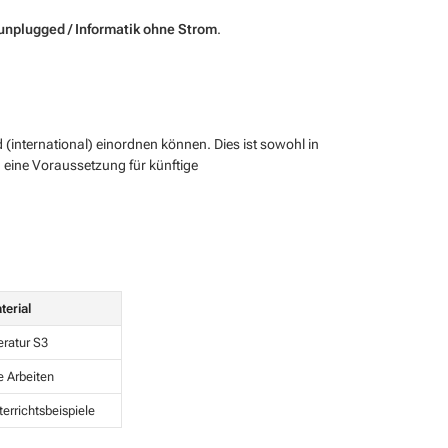
unplugged / Informatik ohne Strom
.
 (international) einordnen können. Dies ist sowohl in
h eine Voraussetzung für künftige
terial
eratur S3
e Arbeiten
errichtsbeispiele