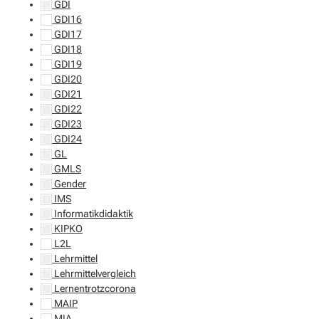
GDI
GDI16
GDI17
GDI18
GDI19
GDI20
GDI21
GDI22
GDI23
GDI24
GL
GMLS
Gender
IMS
Informatikdidaktik
KIPKO
L2L
Lehrmittel
Lehrmittelvergleich
Lernentrotzcorona
MAIP
MIA