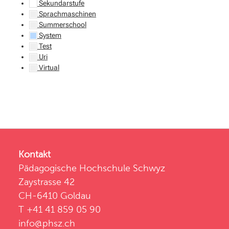
Sekundarstufe
Sprachmaschinen
Summerschool
System
Test
Uri
Virtual
Kontakt
Pädagogische Hochschule Schwyz
Zaystrasse 42
CH-6410 Goldau
T +41 41 859 05 90
info@phsz.ch