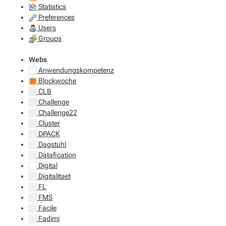
Statistics
Preferences
Users
Groups
Webs
Anwendungskompetenz
Blockwoche
CLB
Challenge
Challenge22
Cluster
DPACK
Dagstuhl
Datafication
Digital
Digitalitaet
FL
FMS
Facile
Fadimi