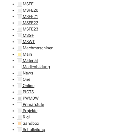
MSFE
MSFE20
MSFE21
MSFE22
MSFE23
MSGF
MSWT
Machmaschinen
Main
Material
Medienbildung
News
One
Online
PICTS
PWMDW
Primarstufe
Projekte
Rigi
Sandbox
Schulleitung