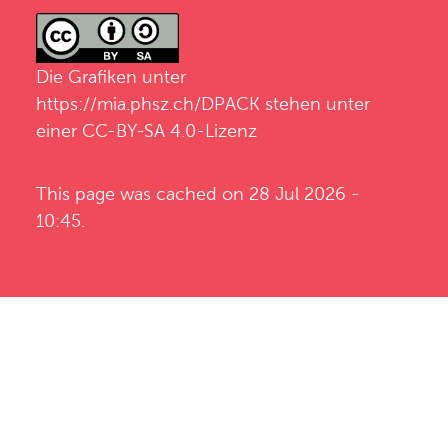
Die Grafiken unter
https://mia.phsz.ch/DPACK
stehen unter
einer CC-BY-SA 4.0-Lizenz
This page was cached on 28 Jul 2026 -
10:45.