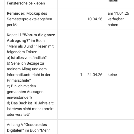
haben
Fensterscheibe kleben
Reminder:
Mockup des
am 11.04.26
Semesterprojekts abgeben
10.04.26
verfügbar
per Mail
haben
Kapitel 1
"Warum die ganze
Aufregung?"
im Buch
"Mehr als 0 und 1"
lesen mit
folgendem Fokus:
a) Ist alles verständlich?
b) Sehe ich Bezüge zu
meinem Alltag und dem
Informatikunterricht in der
1
24.04.26
keine
Primarschule?
c) Bin ich mit den
gemachten Aussagen
einverstanden?
d) Das Buch ist 10 Jahre alt:
Ist etwas nicht mehr korrekt
oder veraltet?
Anhang A
"Gesetze des
Digitalen"
im Buch
"Mehr