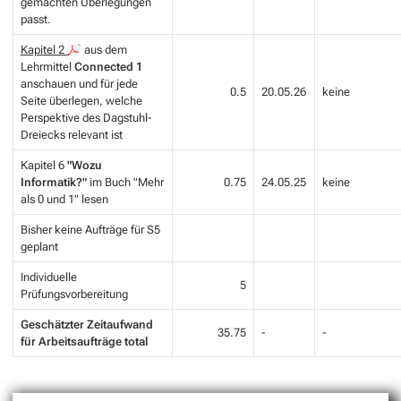
gemachten Überlegungen
passt.
Kapitel 2
aus dem
Lehrmittel
Connected 1
anschauen und für jede
0.5
20.05.26
keine
Seite überlegen, welche
Perspektive des Dagstuhl-
Dreiecks relevant ist
Kapitel 6
"Wozu
Informatik?"
im Buch
"Mehr
0.75
24.05.25
keine
als 0 und 1"
lesen
Bisher keine Aufträge für S5
geplant
Individuelle
5
Prüfungsvorbereitung
Geschätzter Zeitaufwand
35.75
-
-
für Arbeitsaufträge total