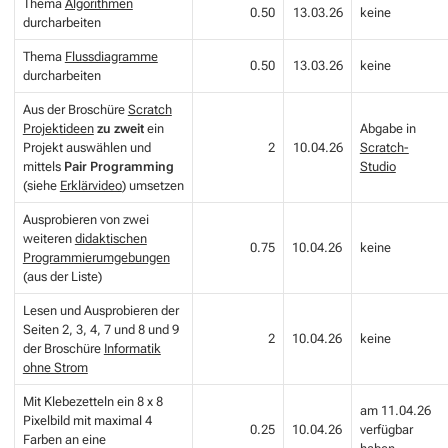
Thema
Algorithmen
0.50
13.03.26
keine
durcharbeiten
Thema
Flussdiagramme
0.50
13.03.26
keine
durcharbeiten
Aus der Broschüre
Scratch
Projektideen
zu zweit
ein
Abgabe in
Projekt auswählen und
2
10.04.26
Scratch-
mittels
Pair Programming
Studio
(siehe
Erklärvideo
) umsetzen
Ausprobieren von zwei
weiteren
didaktischen
0.75
10.04.26
keine
Programmierumgebungen
(aus der Liste)
Lesen und Ausprobieren der
Seiten 2, 3, 4, 7 und 8 und 9
2
10.04.26
keine
der Broschüre
Informatik
ohne Strom
Mit Klebezetteln ein 8 x 8
am 11.04.26
Pixelbild mit maximal 4
0.25
10.04.26
verfügbar
Farben an eine