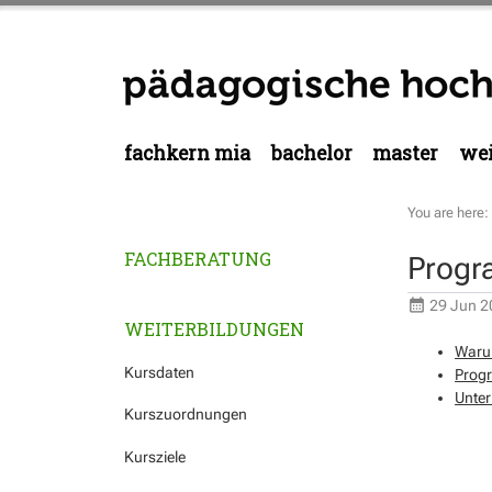
fachkern mia
bachelor
master
wei
You are here:
FACHBERATUNG
Progr
29 Jun 2
WEITERBILDUNGEN
Waru
Kursdaten
Progr
Unter
Kurszuordnungen
Kursziele