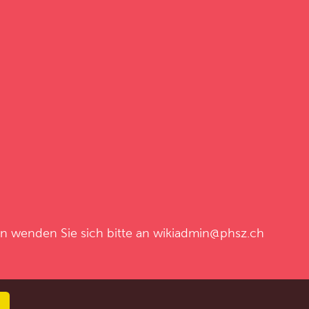
en wenden Sie sich bitte an
wikiadmin@phsz.ch