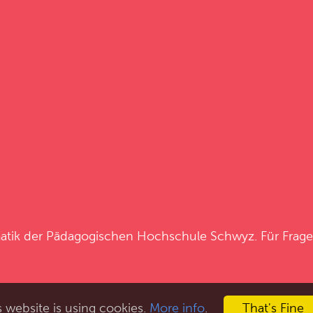
atik
der
Pädagogischen Hochschule Schwyz
. Für Frag
s website is using cookies.
More info
.
That's Fine