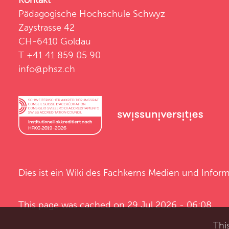
Pädagogische Hochschule Schwyz
Zaystrasse 42
CH-6410 Goldau
T +41 41 859 05 90
info@phsz.ch
Dies ist ein Wiki des
Fachkerns Medien und Inform
This page was cached on 29 Jul 2026 - 06:08.
Thi