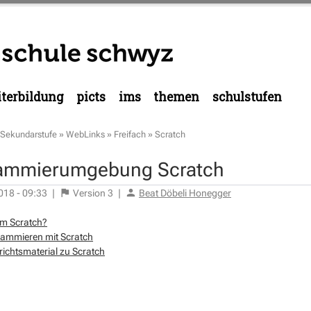
terbildung
picts
ims
themen
schulstufen
Sekundarstufe
»
WebLinks
»
Freifach
»
Scratch
ammierumgebung Scratch
018 - 09:33
|
Version
3
|
Beat Döbeli Honegger
m Scratch?
ammieren mit Scratch
richtsmaterial zu Scratch