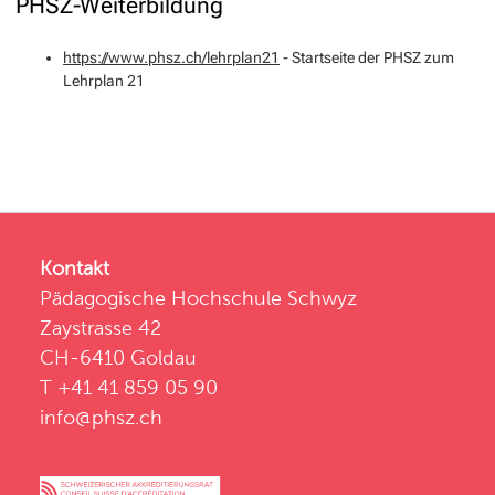
PHSZ-Weiterbildung
https://www.phsz.ch/lehrplan21
- Startseite der PHSZ zum
Lehrplan 21
Kontakt
Pädagogische Hochschule Schwyz
Zaystrasse 42
CH-6410 Goldau
T +41 41 859 05 90
info@phsz.ch