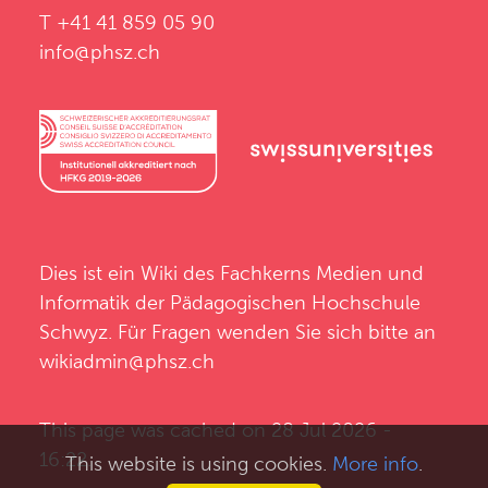
T +41 41 859 05 90
info@phsz.ch
Dies ist ein Wiki des
Fachkerns Medien und
Informatik
der
Pädagogischen Hochschule
Schwyz
. Für Fragen wenden Sie sich bitte an
wikiadmin@phsz.ch
This page was cached on 28 Jul 2026 -
16:22.
This website is using cookies.
More info
.