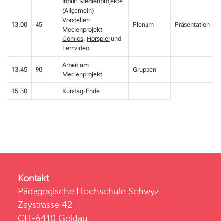
Input:
Medienprojekte
(Allgemein)
Vorstellen
13.00
45
Plenum
Präsentation
Medienprojekt
Comics
,
Hörspiel
und
Lernvideo
Arbeit am
13.45
90
Gruppen
Medienprojekt
15.30
Kurstag-Ende
Kontakt
Pädagogische Hochschule Schwyz
Zaystrasse 42
CH-6410 Goldau