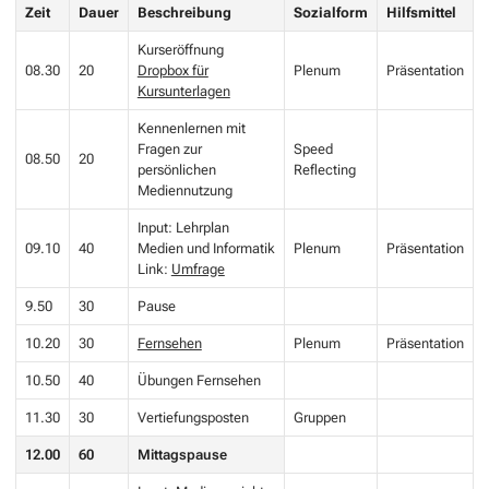
Zeit
Dauer
Beschreibung
Sozialform
Hilfsmittel
Kurseröffnung
08.30
20
Dropbox für
Plenum
Präsentation
Kursunterlagen
Kennenlernen mit
Fragen zur
Speed
08.50
20
persönlichen
Reflecting
Mediennutzung
Input: Lehrplan
09.10
40
Medien und Informatik
Plenum
Präsentation
Link:
Umfrage
9.50
30
Pause
10.20
30
Fernsehen
Plenum
Präsentation
10.50
40
Übungen Fernsehen
11.30
30
Vertiefungsposten
Gruppen
12.00
60
Mittagspause