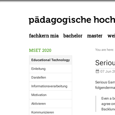
fachkern mia
bachelor
master
wei
MSET 2020
You are here:
Educational Technology
Serio
Einleitung
07 Jun 2
Darstellen
Serious Game
Informationsverarbeitung
folgenderma
Motivation
Even a br
agree on
Aktivieren
Backlund
Kommunizieren