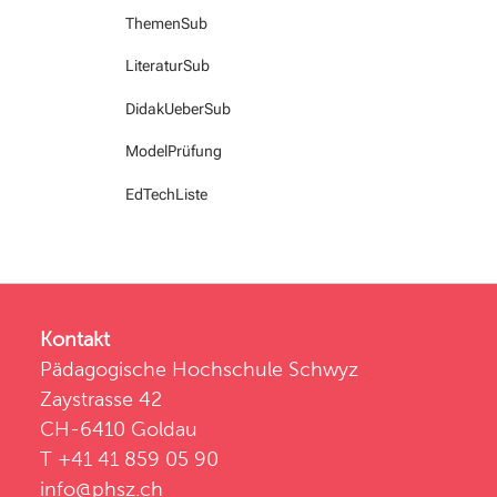
ThemenSub
LiteraturSub
DidakUeberSub
ModelPrüfung
EdTechListe
Kontakt
Pädagogische Hochschule Schwyz
Zaystrasse 42
CH-6410 Goldau
T +41 41 859 05 90
info@phsz.ch