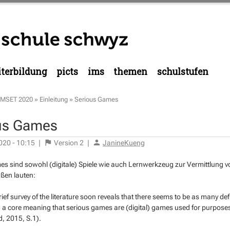
terbildung
picts
ims
themen
schulstufen
MSET 2020
»
Einleitung
»
Serious Games
us Games
020 - 10:15
|
Version
2
|
JanineKueng
s sind sowohl (digitale) Spiele wie auch Lernwerkzeug zur Vermittlung vo
ßen lauten:
ief survey of the literature soon reveals that there seems to be as many def
 a core meaning that serious games are (digital) games used for purpose
, 2015, S.1).