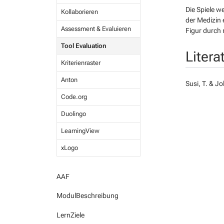
Die Spiele we
Kollaborieren
der Medizin 
Assessment & Evaluieren
Figur durch 
Tool Evaluation
Litera
Kriterienraster
Anton
Susi, T. & J
Code.org
Duolingo
LearningView
xLogo
AAF
ModulBeschreibung
LernZiele