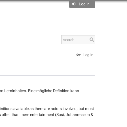
Log in
Log in
n Lerninhalten. Eine mögliche Definition kann
initions available as there are actors involved, but most
s other than mere entertainment (Susi, Johannesson &