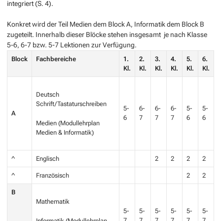
integriert (S. 4).
Konkret wird der Teil Medien dem Block A, Informatik dem Block B
zugeteilt. Innerhalb dieser Blöcke stehen insgesamt  je nach Klasse 
5-6, 6-7 bzw. 5-7 Lektionen zur Verfügung.
Block
Fachbereiche
1.
2.
3.
4.
5.
6.
Kl.
Kl.
Kl.
Kl.
Kl.
Kl.
Deutsch
Schrift/Tastaturschreiben
5-
6-
6-
6-
5-
5-
A
6
7
7
7
6
6
Medien (Modullehrplan
Medien & Informatik)
^
Englisch
2
2
2
2
^
Französisch
2
2
B
Mathematik
5-
5-
5-
5-
5-
5-
7
7
7
7
7
7
Informatik (Modullehrplan