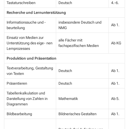
Tastaturschreiben
Deutsch
4.-6.
Recherche
und
Lernunterstützung
Informationssuche und -
insbesondere Deutsch und
Ab 1.
beurteilung
NMG
Einsatz von Medien zur
alle Fächer mit
Unterstützung des eige- nen
Ab KG
fachspezifischen Medien
Lernprozesses
Produktion
und
Präsentation
Textverarbeitung, Gestaltung
Deutsch
Ab 1.
von Texten
Präsentieren
Deutsch
Ab 1.
Tabellenkalkulation und
Darstellung von Zahlen in
Mathematik
Ab 5.
Diagrammen
Bildbearbeitung
Bildnerisches Gestalten
Ab 1.