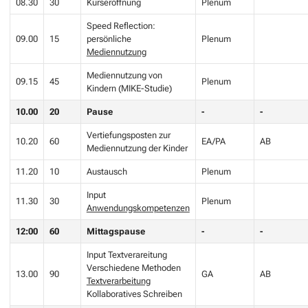
08.30
30
Kurseröffnung
Plenum
Speed Reflection:
09.00
15
persönliche
Plenum
Mediennutzung
Mediennutzung von
09.15
45
Plenum
Kindern (MIKE-Studie)
10.00
20
Pause
-
-
Vertiefungsposten zur
10.20
60
EA/PA
AB
Mediennutzung der Kinder
11.20
10
Austausch
Plenum
Input
11.30
30
Plenum
Anwendungskompetenzen
12:00
60
Mittagspause
-
-
Input Textverareitung
Verschiedene Methoden
13.00
90
GA
AB
Textverarbeitung
Kollaboratives Schreiben