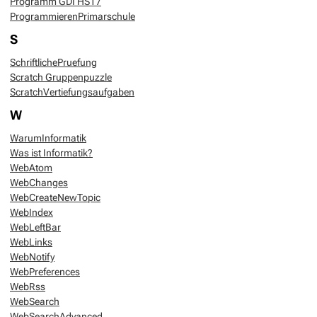
Programm GDI HS17
ProgrammierenPrimarschule
S
SchriftlichePruefung
Scratch Gruppenpuzzle
ScratchVertiefungsaufgaben
W
WarumInformatik
Was ist Informatik?
WebAtom
WebChanges
WebCreateNewTopic
WebIndex
WebLeftBar
WebLinks
WebNotify
WebPreferences
WebRss
WebSearch
WebSearchAdvanced