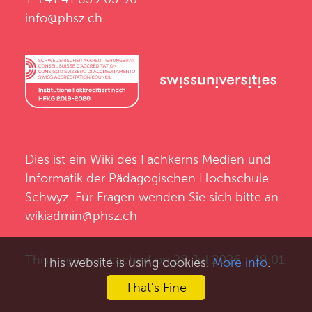
info@phsz.ch
Dies ist ein Wiki des
Fachkerns Medien und
Informatik
der
Pädagogischen Hochschule
Schwyz
. Für Fragen wenden Sie sich bitte an
wikiadmin@phsz.ch
This page was cached on 28 Jul 2026 - 19:01.
This website is using cookies.
More info
.
That's Fine