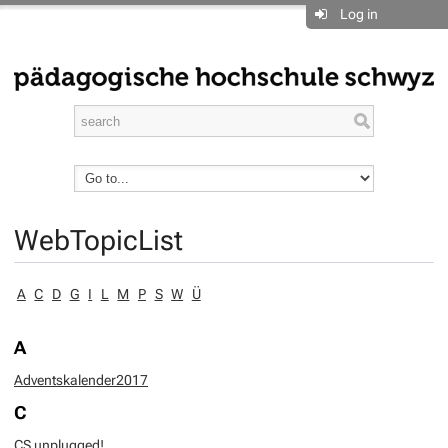
Log in
WebTopicList
A
C
D
G
I
L
M
P
S
W
Ü
A
Adventskalender2017
C
CS unplugged!