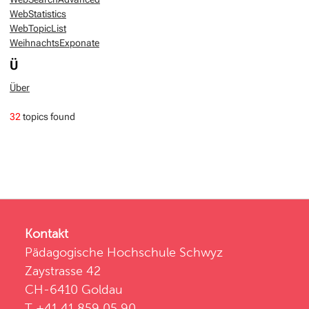
WebStatistics
WebTopicList
WeihnachtsExponate
Ü
Über
32
topics found
Kontakt
Pädagogische Hochschule Schwyz
Zaystrasse 42
CH-6410 Goldau
T +41 41 859 05 90