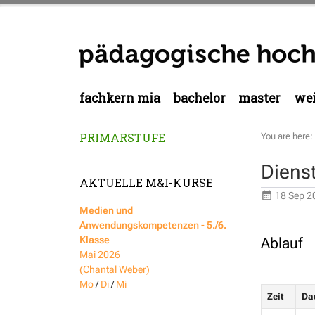
fachkern mia
bachelor
master
wei
PRIMARSTUFE
You are here:
Diens
AKTUELLE M&I-KURSE
18 Sep 2
Medien und
Anwendungskompetenzen - 5./6.
Klasse
Ablauf
Mai 2026
(Chantal Weber)
Mo
/
Di
/
Mi
Zeit
Da