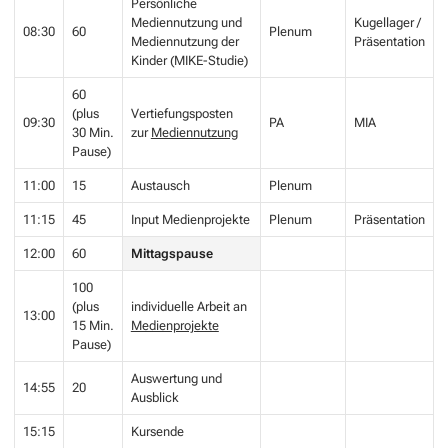
Persönliche
Mediennutzung und
Kugellager /
08:30
60
Plenum
Mediennutzung der
Präsentation
Kinder (MIKE-Studie)
60
(plus
Vertiefungsposten
09:30
PA
MIA
30 Min.
zur
Mediennutzung
Pause)
11:00
15
Austausch
Plenum
11:15
45
Input Medienprojekte
Plenum
Präsentation
12:00
60
Mittagspause
100
(plus
individuelle Arbeit an
13:00
15 Min.
Medienprojekte
Pause)
Auswertung und
14:55
20
Ausblick
15:15
Kursende