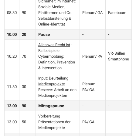
Sicherheit im Internet
:
Soziale Medien,
08.30
90
Plattformen und Co.
Plenum/ GA
Faceboom
Selbstdarstellung &
Online-Identität
10.00
20
Pause
-
-
Alles was Recht ist
-
Fallbeispiele
VR-Brillen
10.20
70
Cybermobbing
:
Plenum/ PA
Smartphone
Definition, Prävention
& Intervention
Input: Beurteilung
Medienprojekte
Plenum
11.30
30
Reserve: Arbeit an den
PA/ GA
Medienprojekten
12.00
90
Mittagspause
-
-
Vorbereitung
13.00
50
Präsentationen der
PA/ GA
Medienprojekte