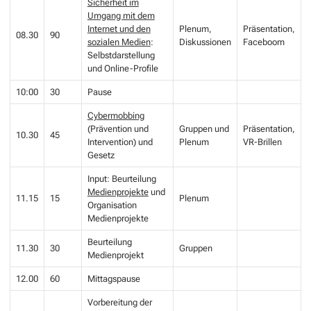
Sicherheit im
Umgang mit dem
Internet und den
Plenum,
Präsentation,
08.30
90
sozialen Medien
:
Diskussionen
Faceboom
Selbstdarstellung
und Online-Profile
10:00
30
Pause
Cybermobbing
(Prävention und
Gruppen und
Präsentation,
10.30
45
Intervention) und
Plenum
VR-Brillen
Gesetz
Input: Beurteilung
Medienprojekte
und
11.15
15
Plenum
Organisation
Medienprojekte
Beurteilung
11.30
30
Gruppen
Medienprojekt
12.00
60
Mittagspause
Vorbereitung der