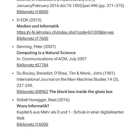
January/February 2016 doi:10.1002/jaal.496 (pp. 371–375)
Biblionetz:t18800
D-EDK (2015)
Medien und Informatik
https://v-fe.lehrplan.ch/index.php?code=b|10|0&la=yes
Biblionetz:t17600
Denning, Peter (2007)
Computing is a Natural Science
In: Communications of ACM, July 2007
Biblionetz:t07784
Du Boulay, Benedict; O'Shea, Tim & Monk, John (1981)
International Journal on the Man-Machine Studies 14 (3),
237-249.
Biblionetz:t08962
The black box inside the glass box
Döbeli Honegger, Beat (2016)
Wozu Informatik?
Kapitel 6 aus
Mehr als 0 und 1 - Schule in einer digitalisierten
Welt
Biblionetz:t16006