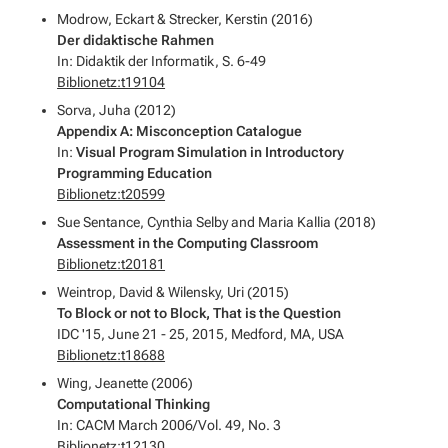
Modrow, Eckart & Strecker, Kerstin (2016)
Der didaktische Rahmen
In: Didaktik der Informatik, S. 6-49
Biblionetz:t19104
Sorva, Juha (2012)
Appendix A: Misconception Catalogue
In:
Visual Program Simulation in Introductory
Programming Education
Biblionetz:t20599
Sue Sentance, Cynthia Selby and Maria Kallia (2018)
Assessment in the Computing Classroom
Biblionetz:t20181
Weintrop, David & Wilensky, Uri (2015)
To Block or not to Block, That is the Question
IDC '15, June 21 - 25, 2015, Medford, MA, USA
Biblionetz:t18688
Wing, Jeanette (2006)
Computational Thinking
In: CACM March 2006/Vol. 49, No. 3
Biblionetz:t12130