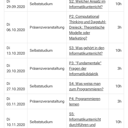
Di
S2: Welcher Ansatz im
Selbststudium
10h
29.09.2020
Informatikunterricht?
P2: Computational
Thinking und Dagstuhl-
Di
Präsenzveranstaltung
Dreieck: Theoretische
3h
06.10.2020
Modelle oder
Marketing?
Di
S3: Was gehört in den
Selbststudium
10h
13.10.2020
Informatikunterricht?
P3: "Fundamentale"
Di
Präsenzveranstaltung
Fragen der
3h
20.10.2020
Informatikdidaktik
Di
S4: Was weiss man
Selbststudium
10h
27.10.2020
zum Programmieren?
Di
P4: Programmieren
Präsenzveranstaltung
3h
03.11.2020
lernen
S5:
Di
Informatikunterricht
Selbststudium
10h
10.11.2020
durchführen und