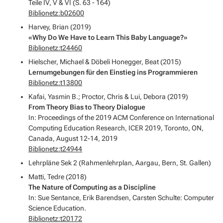
Teile IV, V & VI (S. 63 - 164)
Biblionetz:b02600
Harvey, Brian (2019)
«Why Do We Have to Learn This Baby Language?»
Biblionetz:t24460
Hielscher, Michael & Döbeli Honegger, Beat (2015)
Lernumgebungen für den Einstieg ins Programmieren
Biblionetz:t13800
Kafai, Yasmin B.; Proctor, Chris & Lui, Debora (2019)
From Theory Bias to Theory Dialogue
In: Proceedings of the 2019 ACM Conference on International
Computing Education Research, ICER 2019, Toronto, ON,
Canada, August 12-14, 2019
Biblionetz:t24944
Lehrpläne Sek 2 (Rahmenlehrplan, Aargau, Bern, St. Gallen)
Matti, Tedre (2018)
The Nature of Computing as a Discipline
In: Sue Sentance, Erik Barendsen, Carsten Schulte: Computer
Science Education.
Biblionetz:t20172